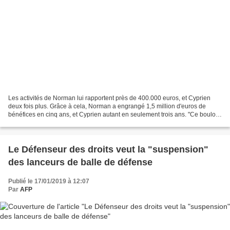
Les activités de Norman lui rapportent près de 400.000 euros, et Cyprien
deux fois plus. Grâce à cela, Norman a engrangé 1,5 million d'euros de
bénéfices en cinq ans, et Cyprien autant en seulement trois ans. "Ce boulot
rapporte assez pour vivre correctement....
Le Défenseur des droits veut la "suspension"
des lanceurs de balle de défense
Publié le 17/01/2019 à 12:07
Par
AFP