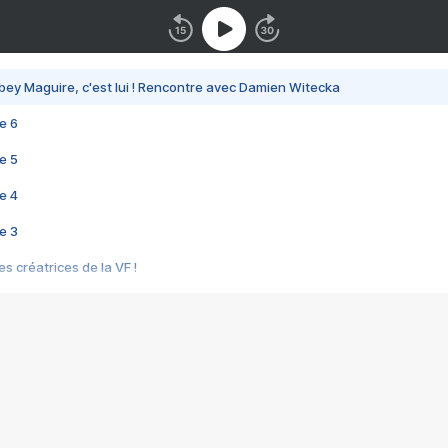
bey Maguire, c'est lui ! Rencontre avec Damien Witecka
e 6
e 5
e 4
e 3
s créatrices de la VF !
e 2
e 1
e Mektoub My Love arrive enfin ! Rencontre avec Shaïn Boumedine et Sal
i : après Toni en famille
elle réalise le bouleversant Dites lui que je l'aime