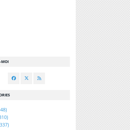
Z-MOI
ORIES
48)
310)
337)