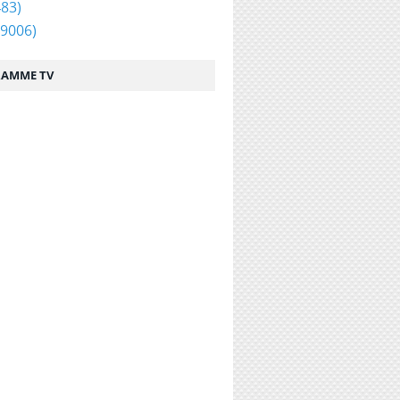
83)
9006)
AMME TV