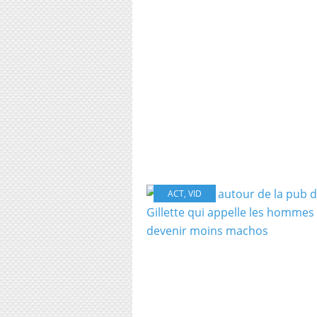
ACT
,
VID