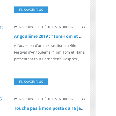
EN SAVOIR PLUS
17/01/2019
PUBLIÉ DEPUIS OVERBLOG
Angoulême 2019 : "Tom-Tom et Nana", les secrets d'une série réussie avec sa dessinatrice Bernadette Desprès
À l’occasion d’une exposition au 46e
Festival d’Angoulême, "Tom Tom et Nana
présentent tout Bernadette Desprès",...
EN SAVOIR PLUS
17/01/2019
PUBLIÉ DEPUIS OVERBLOG
Touche pas à mon poste du 16 janvier