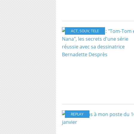
ACT
,
SOUV
,
TELE
REPLAY