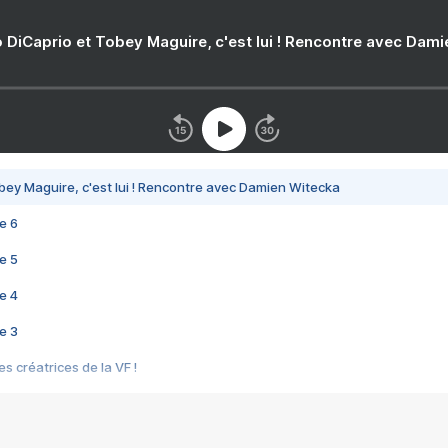
 DiCaprio et Tobey Maguire, c'est lui ! Rencontre avec Dam
bey Maguire, c'est lui ! Rencontre avec Damien Witecka
e 6
e 5
e 4
e 3
s créatrices de la VF !
e 2
e 1