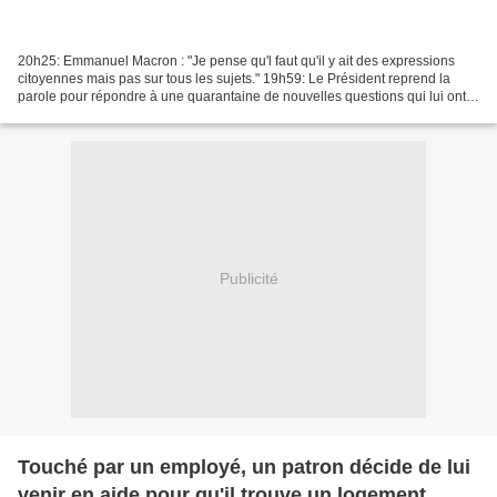
20h25: Emmanuel Macron : "Je pense qu'l faut qu'il y ait des expressions
citoyennes mais pas sur tous les sujets." 19h59: Le Président reprend la
parole pour répondre à une quarantaine de nouvelles questions qui lui ont
été posées en 1h30. 18h34: "Vous...
Publicité
Touché par un employé, un patron décide de lui
venir en aide pour qu'il trouve un logement