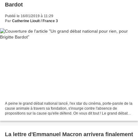
Bardot
Publié le 16/01/2019 à 11:29
Par
Catherine Lioult / France 3
A peine le grand débat national lancé, l'ex star du cinéma, porte-parole de la
cause animale à travers sa fondation, s'insurge contre l'absence de
propositions sur la cause qu'elle défend. On vous dit tout ! Le grand débat
est lancé depuis ce mardi. Et...
La lettre d'Emmanuel Macron arrivera finalement