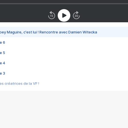
bey Maguire, c'est lui ! Rencontre avec Damien Witecka
e 6
e 5
e 4
e 3
s créatrices de la VF !
e 2
e 1
e Mektoub My Love arrive enfin ! Rencontre avec Shaïn Boumedine et Sal
i : après Toni en famille