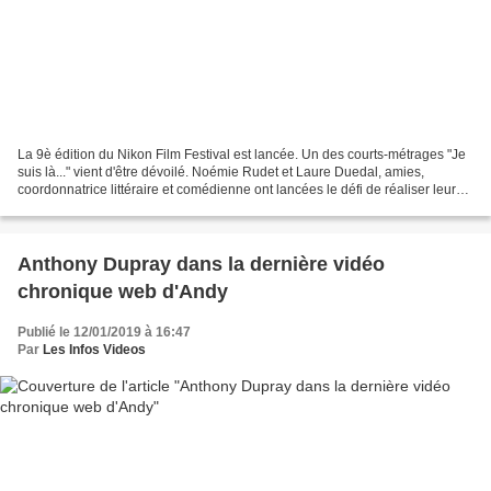
La 9è édition du Nikon Film Festival est lancée. Un des courts-métrages "Je
suis là..." vient d'être dévoilé. Noémie Rudet et Laure Duedal, amies,
coordonnatrice littéraire et comédienne ont lancées le défi de réaliser leur
premier film ensemble. Le temps...
Anthony Dupray dans la dernière vidéo
chronique web d'Andy
Publié le 12/01/2019 à 16:47
Par
Les Infos Videos