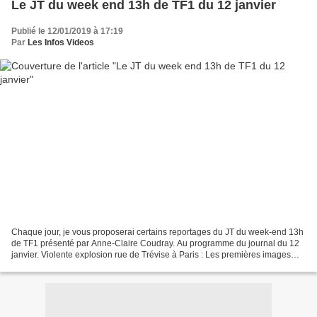
Le JT du week end 13h de TF1 du 12 janvier
Publié le 12/01/2019 à 17:19
Par
Les Infos Videos
Chaque jour, je vous proposerai certains reportages du JT du week-end 13h
de TF1 présenté par Anne-Claire Coudray. Au programme du journal du 12
janvier. Violente explosion rue de Trévise à Paris : Les premières images
Vers neuf heures ce matin du 12...