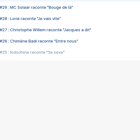
#29 : MC Solaar raconte "Bouge de là"
28 : Lorie raconte "Je vais vite"
#27 : Christophe Willem raconte "Jacques a dit"
#26 : Chimène Badi raconte "Entre nous"
#25 : Indochine raconte "3e sexe"
#24 : Zaho raconte "C'est chelou"
#23 : Patrick Bruel raconte "Au café des délices"
#22 : Kyo raconte "Le chemin"
#21 : Nolwenn Leroy raconte "Cassé"
#20 : Patrick Hernandez raconte "Born to be alive"
#19 : Lorie raconte "Près de moi"
#18 : Michael Jones raconte "A nos actes manqués" (avec Jean-Jacque