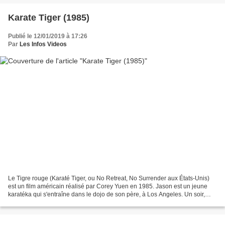
Karate Tiger (1985)
Publié le 12/01/2019 à 17:26
Par
Les Infos Videos
Le Tigre rouge (Karaté Tiger, ou No Retreat, No Surrender aux États-Unis)
est un film américain réalisé par Corey Yuen en 1985. Jason est un jeune
karatéka qui s'entraîne dans le dojo de son père, à Los Angeles. Un soir,
après l'entraînement, le père...