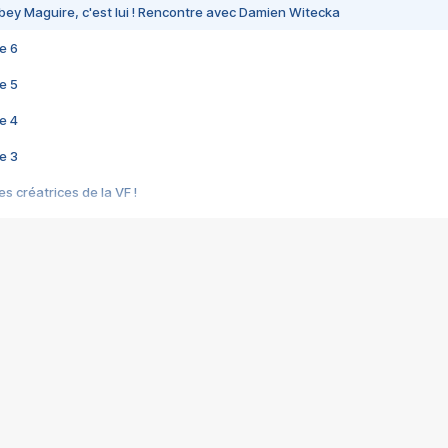
bey Maguire, c'est lui ! Rencontre avec Damien Witecka
e 6
e 5
e 4
e 3
s créatrices de la VF !
e 2
e 1
e Mektoub My Love arrive enfin ! Rencontre avec Shaïn Boumedine et Sal
i : après Toni en famille
elle réalise le bouleversant Dites lui que je l'aime
ais ! Rencontre autour de Vie privée de Rebecca Zlotowski
 de Marguerite, Grave... Rencontre avec Ella Rumpf