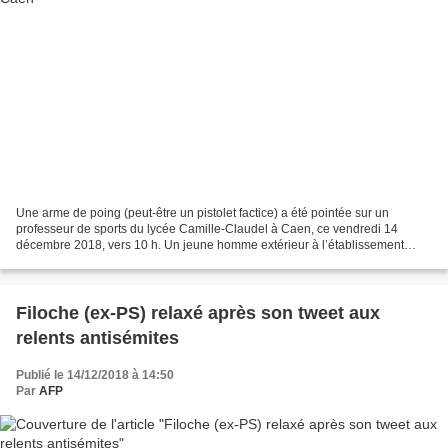
Une arme de poing (peut-être un pistolet factice) a été pointée sur un
professeur de sports du lycée Camille-Claudel à Caen, ce vendredi 14
décembre 2018, vers 10 h. Un jeune homme extérieur à l’établissement
serait l’auteur de cet acte et aurait pris...
Filoche (ex-PS) relaxé après son tweet aux
relents antisémites
Publié le 14/12/2018 à 14:50
Par
AFP