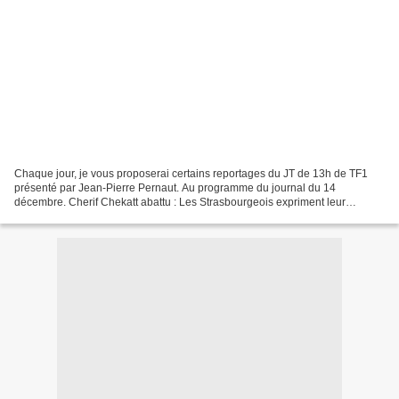
Chaque jour, je vous proposerai certains reportages du JT de 13h de TF1
présenté par Jean-Pierre Pernaut. Au programme du journal du 14
décembre. Cherif Chekatt abattu : Les Strasbourgeois expriment leur
soulagement Dans la soirée du 13 décembre 2018,...