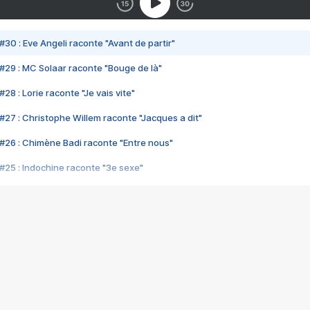
#30 : Eve Angeli raconte "Avant de partir"
#29 : MC Solaar raconte "Bouge de là"
28 : Lorie raconte "Je vais vite"
#27 : Christophe Willem raconte "Jacques a dit"
#26 : Chimène Badi raconte "Entre nous"
#25 : Indochine raconte "3e sexe"
#24 : Zaho raconte "C'est chelou"
#23 : Patrick Bruel raconte "Au café des délices"
#22 : Kyo raconte "Le chemin"
#21 : Nolwenn Leroy raconte "Cassé"
#20 : Patrick Hernandez raconte "Born to be alive"