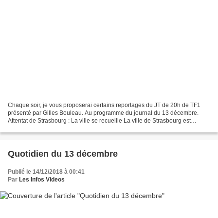
Chaque soir, je vous proposerai certains reportages du JT de 20h de TF1
présenté par Gilles Bouleau. Au programme du journal du 13 décembre.
Attentat de Strasbourg : La ville se recueille La ville de Strasbourg est
encore sous le choc de l'attentat terroriste...
Quotidien du 13 décembre
Publié le 14/12/2018 à 00:41
Par
Les Infos Videos