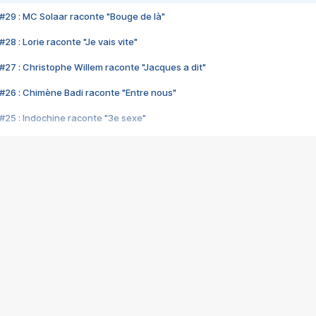
#29 : MC Solaar raconte "Bouge de là"
28 : Lorie raconte "Je vais vite"
#27 : Christophe Willem raconte "Jacques a dit"
#26 : Chimène Badi raconte "Entre nous"
#25 : Indochine raconte "3e sexe"
#24 : Zaho raconte "C'est chelou"
#23 : Patrick Bruel raconte "Au café des délices"
#22 : Kyo raconte "Le chemin"
#21 : Nolwenn Leroy raconte "Cassé"
#20 : Patrick Hernandez raconte "Born to be alive"
#19 : Lorie raconte "Près de moi"
#18 : Michael Jones raconte "A nos actes manqués" (avec Jean-Jacque