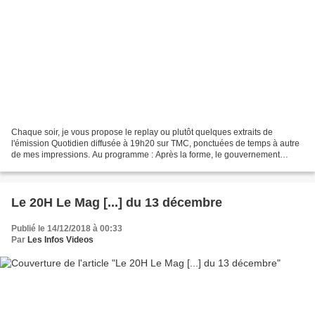
Chaque soir, je vous propose le replay ou plutôt quelques extraits de
l'émission Quotidien diffusée à 19h20 sur TMC, ponctuées de temps à autre
de mes impressions. Au programme : Après la forme, le gouvernement
s'attaque au fond Moment de vérité : L'Arc...
Le 20H Le Mag [...] du 13 décembre
Publié le 14/12/2018 à 00:33
Par
Les Infos Videos