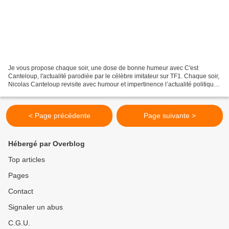
Je vous propose chaque soir, une dose de bonne humeur avec C'est
Canteloup, l'actualité parodiée par le célèbre imitateur sur TF1. Chaque soir,
Nicolas Canteloup revisite avec humour et impertinence l’actualité politique
avec la complicité d'Alessandra...
< Page précédente
Page suivante >
Hébergé par Overblog
Top articles
Pages
Contact
Signaler un abus
C.G.U.