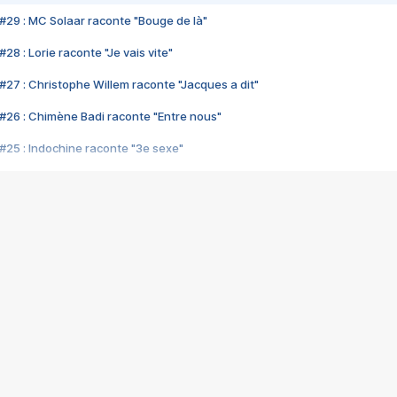
#29 : MC Solaar raconte "Bouge de là"
28 : Lorie raconte "Je vais vite"
#27 : Christophe Willem raconte "Jacques a dit"
#26 : Chimène Badi raconte "Entre nous"
#25 : Indochine raconte "3e sexe"
#24 : Zaho raconte "C'est chelou"
#23 : Patrick Bruel raconte "Au café des délices"
#22 : Kyo raconte "Le chemin"
#21 : Nolwenn Leroy raconte "Cassé"
#20 : Patrick Hernandez raconte "Born to be alive"
#19 : Lorie raconte "Près de moi"
#18 : Michael Jones raconte "A nos actes manqués" (avec Jean-Jacque