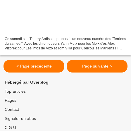
Ce samedi soir Thierry Ardisson proposait un nouveau numéro des "Terriens
du samedi". Avec les chroniqueurs Yann Moix pour les Moix d'or, Alex
Vizorek pour Les Infos de Vizo et Tom Villa pour Coucou les Martiens ! Il
recevait entre autres Laurent Baffie...
< Page précédente
Page suivante >
Hébergé par Overblog
Top articles
Pages
Contact
Signaler un abus
C.G.U.