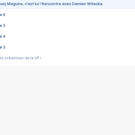
bey Maguire, c'est lui ! Rencontre avec Damien Witecka
e 6
e 5
e 4
e 3
s créatrices de la VF !
e 2
e 1
e Mektoub My Love arrive enfin ! Rencontre avec Shaïn Boumedine et Sal
i : après Toni en famille
elle réalise le bouleversant Dites lui que je l'aime
ais ! Rencontre autour de Vie privée de Rebecca Zlotowski
 de Marguerite, Grave... Rencontre avec Ella Rumpf