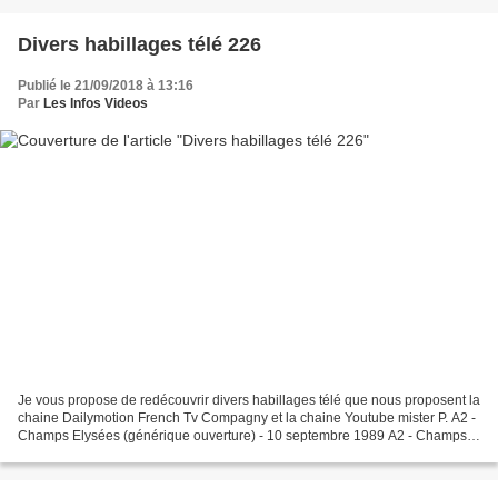
Divers habillages télé 226
Publié le 21/09/2018 à 13:16
Par
Les Infos Videos
Je vous propose de redécouvrir divers habillages télé que nous proposent la
chaine Dailymotion French Tv Compagny et la chaine Youtube mister P. A2 -
Champs Elysées (générique ouverture) - 10 septembre 1989 A2 - Champs
Elysées (début) - 16 janvier 1982...