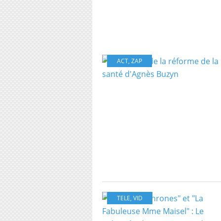
ACT
,
ZAP
TELE
,
VID