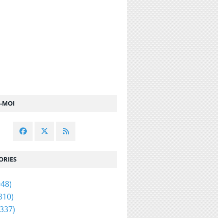
Z-MOI
ORIES
48)
310)
337)