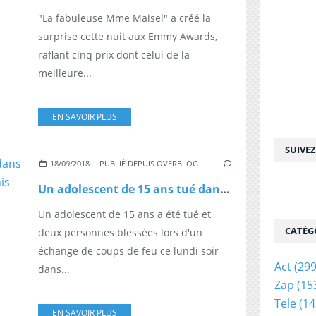
"La fabuleuse Mme Maisel" a créé la
surprise cette nuit aux Emmy Awards,
raflant cinq prix dont celui de la
meilleure...
EN SAVOIR PLUS
SUIVE
18/09/2018
PUBLIÉ DEPUIS OVERBLOG
Un adolescent de 15 ans tué dans une fusillade en Seine-Saint-Denis cette nuit
Un adolescent de 15 ans a été tué et
CATÉG
deux personnes blessées lors d'un
échange de coups de feu ce lundi soir
Act
(299
dans...
Zap
(15
Tele
(14
EN SAVOIR PLUS