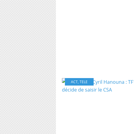
ACT
,
TELE