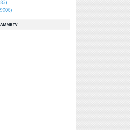
83)
9006)
AMME TV