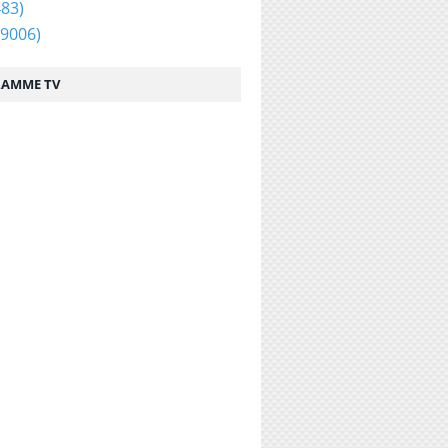
83)
9006)
AMME TV