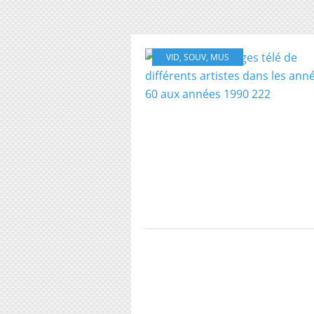
VID
,
SOUV
,
MUS