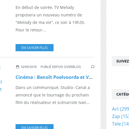
En début de soirée, TV Melody
proposera un nouveau numéro de
"Melody de ma vie", ce soir à 19h35.
Pour le retour...
EN SAVOIR PLUS
SUIVE
16/09/2018
PUBLIÉ DEPUIS OVERBLOG
Cinéma : Benoît Poelvoorde et Valérie Bonneton tournent actuellement le film "Venise n'est pas en Italie" qui sortira en juillet 2019
Dans un communiqué, Studio- Canal a
CATÉG
annoncé que le tournage du prochain
film du réalisateur et scénariste Ivan...
Act
(299
Zap
(15
Tele
(14
EN SAVOIR PLUS