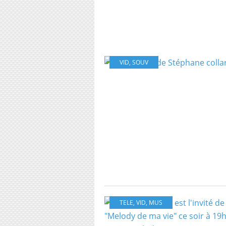
VID
,
SOUV
TELE
,
VID
,
MUS