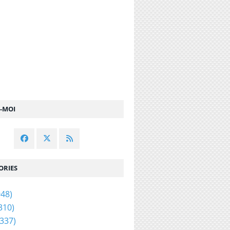
Z-MOI
ORIES
48)
310)
337)