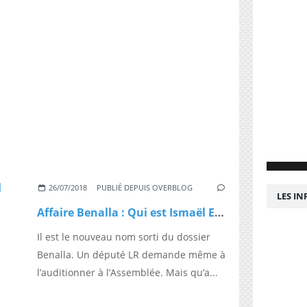
26/07/2018
PUBLIÉ DEPUIS OVERBLOG
LES I
Affaire Benalla : Qui est Ismaël Emelien, l’intrigant conseiller de Macron aujourd’hui en danger ?
Il est le nouveau nom sorti du dossier
Benalla. Un député LR demande même à
l’auditionner à l’Assemblée. Mais qu’a...