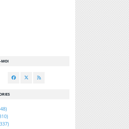
Z-MOI
ORIES
48)
310)
337)