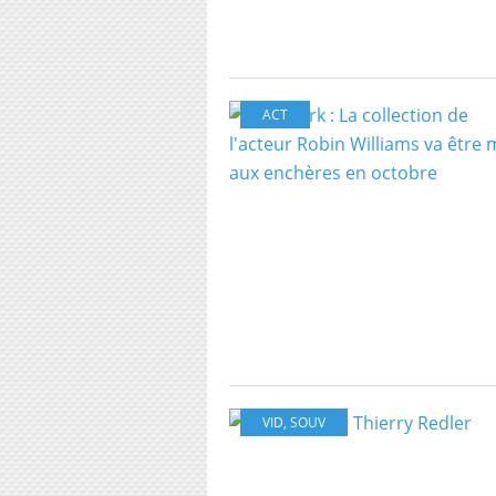
ACT
VID
,
SOUV