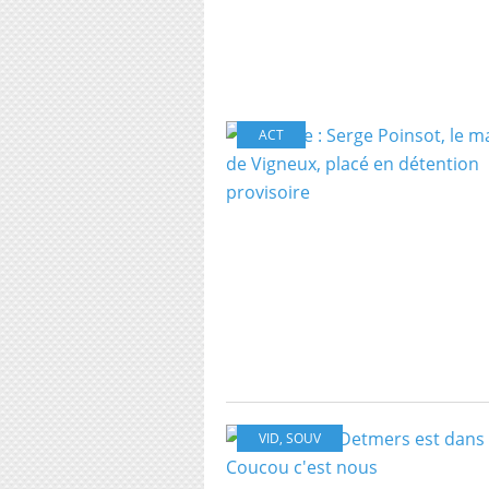
ACT
VID
,
SOUV