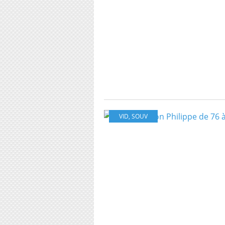
VID
,
SOUV