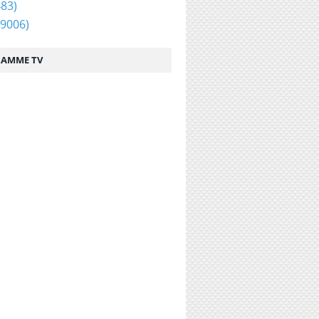
83)
9006)
AMME TV