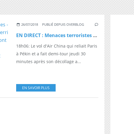
26/07/2018
PUBLIÉ DEPUIS OVERBLOG
EN DIRECT : Menaces terroristes - Air China précise que le vol a atterri à Roissy et que les passagers "sont sains et saufs" - Les autorités françaises annoncent qu'il s'agit d'une fausse alerte
18h06: Le vol d'Air China qui reliait Paris
à Pékin et a fait demi-tour jeudi 30
minutes après son décollage a...
EN SAVOIR PLUS