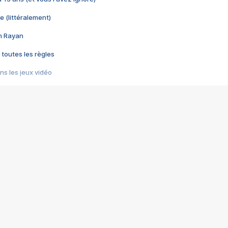
e (littéralement)
im Rayan
 toutes les règles
s les jeux vidéo
us choquant de Rockstar ? - Le scandale BULLY
e plus moche de Steam
du RÊVE tourne au CAUCHEMAR
pendant 8 heures
it… à tort
umiliés par un jeu vidéo
ire - Final Fantasy 8
ti un empire - Age of Empires