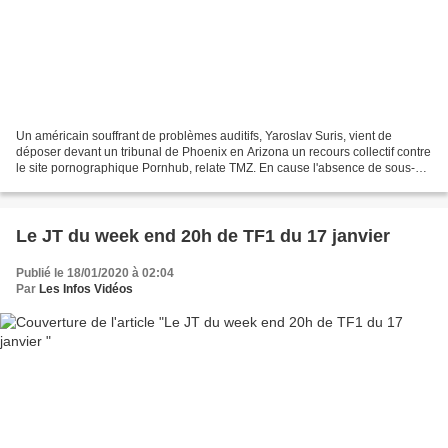
Un américain souffrant de problèmes auditifs, Yaroslav Suris, vient de
déposer devant un tribunal de Phoenix en Arizona un recours collectif contre
le site pornographique Pornhub, relate TMZ. En cause l'absence de sous-
titres systématiques dans les vidéos...
Le JT du week end 20h de TF1 du 17 janvier
Publié le 18/01/2020 à 02:04
Par
Les Infos Vidéos