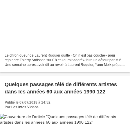
Le chroniqueur de Laurent Ruquier quitte «On n’est pas couché» pour
rejoindre Thierry Ardisson sur C8 et «aurait adoré» faire un détour par M 6.
Une semaine après avoir dit au revoir à Laurent Ruquier, Yann Moix prépare
déjà sa rentrée. A partir de septembre,...
Quelques passages télé de différents artistes
dans les années 60 aux années 1990 122
Publié le 07/07/2018 à 14:52
Par
Les Infos Videos