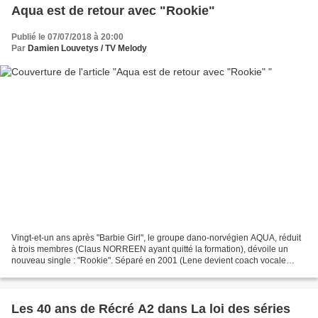
Aqua est de retour avec "Rookie"
Publié le 07/07/2018 à 20:00
Par
Damien Louvetys / TV Melody
Vingt-et-un ans après "Barbie Girl", le groupe dano-norvégien AQUA, réduit
à trois membres (Claus NORREEN ayant quitté la formation), dévoile un
nouveau single : "Rookie". Séparé en 2001 (Lene devient coach vocale
dans le jury de "The Voice" au Danemark...
Les 40 ans de Récré A2 dans La loi des séries