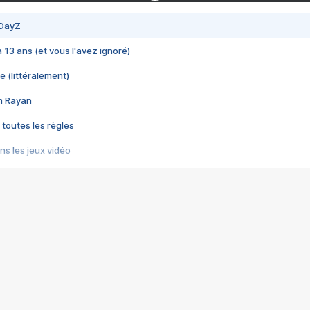
 DayZ
 a 13 ans (et vous l'avez ignoré)
e (littéralement)
im Rayan
 toutes les règles
s les jeux vidéo
us choquant de Rockstar ? - Le scandale BULLY
e plus moche de Steam
du RÊVE tourne au CAUCHEMAR
pendant 8 heures
it… à tort
umiliés par un jeu vidéo