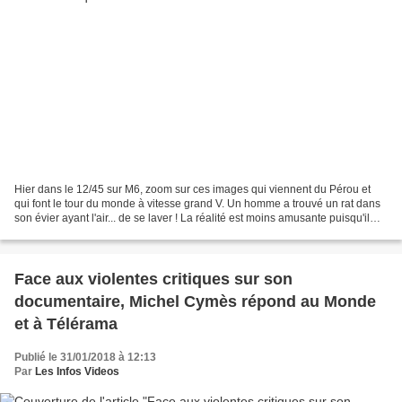
Hier dans le 12/45 sur M6, zoom sur ces images qui viennent du Pérou et
qui font le tour du monde à vitesse grand V. Un homme a trouvé un rat dans
son évier ayant l'air... de se laver ! La réalité est moins amusante puisqu'il
s'agit non pas d'un rat mais...
Face aux violentes critiques sur son
documentaire, Michel Cymès répond au Monde
et à Télérama
Publié le 31/01/2018 à 12:13
Par
Les Infos Videos