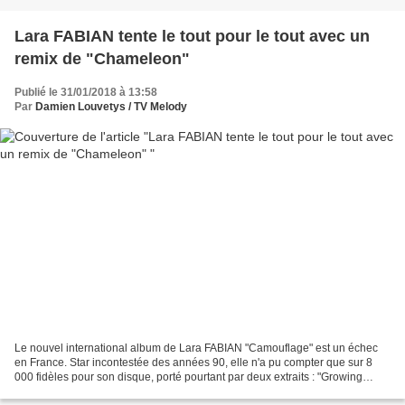
Lara FABIAN tente le tout pour le tout avec un
remix de "Chameleon"
Publié le 31/01/2018 à 13:58
Par
Damien Louvetys / TV Melody
Le nouvel international album de Lara FABIAN "Camouflage" est un échec
en France. Star incontestée des années 90, elle n'a pu compter que sur 8
000 fidèles pour son disque, porté pourtant par deux extraits : "Growing
Wings" et "Choose What You Love Most"....