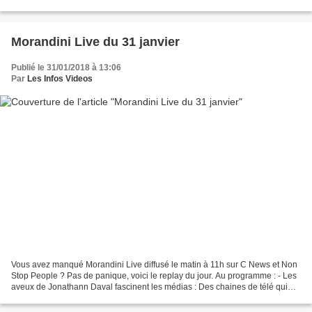
de télé-réalité, mais ce dernier...
Morandini Live du 31 janvier
Publié le 31/01/2018 à 13:06
Par
Les Infos Videos
Vous avez manqué Morandini Live diffusé le matin à 11h sur C News et Non
Stop People ? Pas de panique, voici le replay du jour. Au programme : - Les
aveux de Jonathann Daval fascinent les médias : Des chaines de télé qui
ont passé en boucle depuis hier...