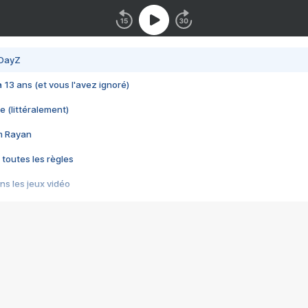
 DayZ
 a 13 ans (et vous l'avez ignoré)
e (littéralement)
im Rayan
 toutes les règles
s les jeux vidéo
us choquant de Rockstar ? - Le scandale BULLY
e plus moche de Steam
du RÊVE tourne au CAUCHEMAR
pendant 8 heures
it… à tort