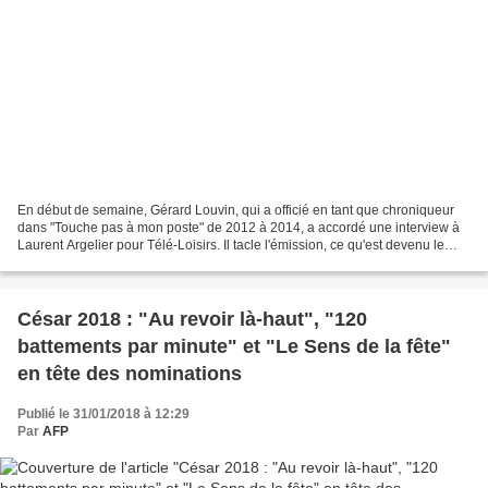
En début de semaine, Gérard Louvin, qui a officié en tant que chroniqueur
dans "Touche pas à mon poste" de 2012 à 2014, a accordé une interview à
Laurent Argelier pour Télé-Loisirs. Il tacle l'émission, ce qu'est devenu le
programme d'aujourd'hui et des...
César 2018 : "Au revoir là-haut", "120
battements par minute" et "Le Sens de la fête"
en tête des nominations
Publié le 31/01/2018 à 12:29
Par
AFP