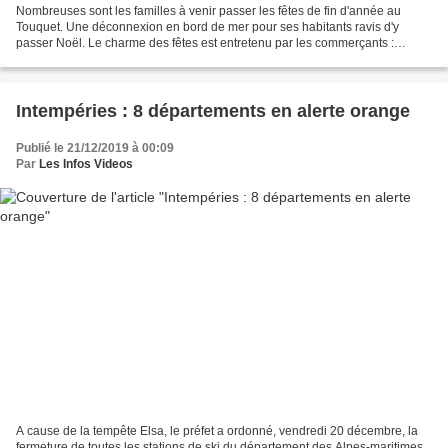
Nombreuses sont les familles à venir passer les fêtes de fin d'année au
Touquet. Une déconnexion en bord de mer pour ses habitants ravis d'y
passer Noël. Le charme des fêtes est entretenu par les commerçants :
boutiques illuminées et village de Noël. Nombreuses...
Intempéries : 8 départements en alerte orange
Publié le 21/12/2019 à 00:09
Par
Les Infos Videos
A cause de la tempête Elsa, le préfet a ordonné, vendredi 20 décembre, la
fermeture de toutes les stations de ski du département des Alpes-maritimes.