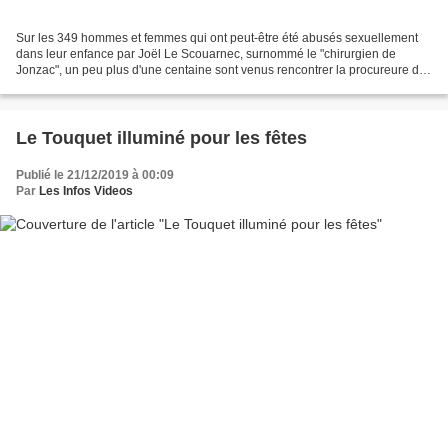
Sur les 349 hommes et femmes qui ont peut-être été abusés sexuellement
dans leur enfance par Joël Le Scouarnec, surnommé le "chirurgien de
Jonzac", un peu plus d'une centaine sont venus rencontrer la procureure de
Lorient. Leur nom apparaît dans un grand...
Le Touquet illuminé pour les fêtes
Publié le 21/12/2019 à 00:09
Par
Les Infos Videos