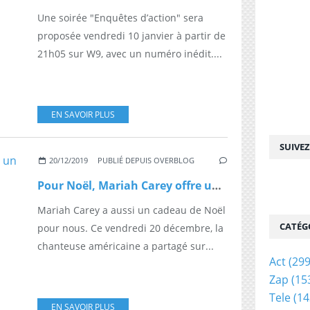
Une soirée "Enquêtes d’action" sera
proposée vendredi 10 janvier à partir de
21h05 sur W9, avec un numéro inédit....
EN SAVOIR PLUS
SUIVE
20/12/2019
PUBLIÉ DEPUIS OVERBLOG
Pour Noël, Mariah Carey offre un nouveau clip à "All I want for Christmas is you"
Mariah Carey a aussi un cadeau de Noël
CATÉG
pour nous. Ce vendredi 20 décembre, la
chanteuse américaine a partagé sur...
Act
(299
Zap
(15
Tele
(14
EN SAVOIR PLUS