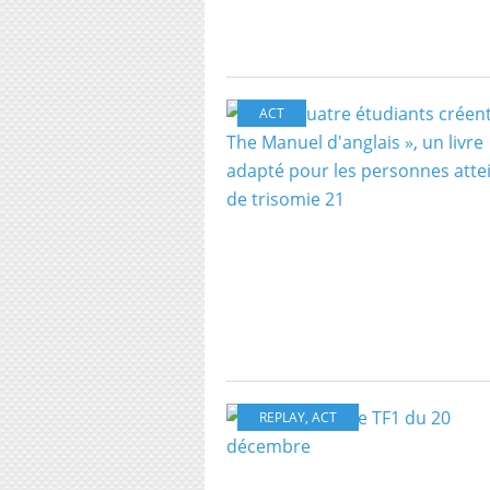
ACT
REPLAY
,
ACT