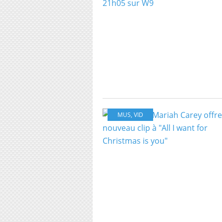
MUS
,
VID