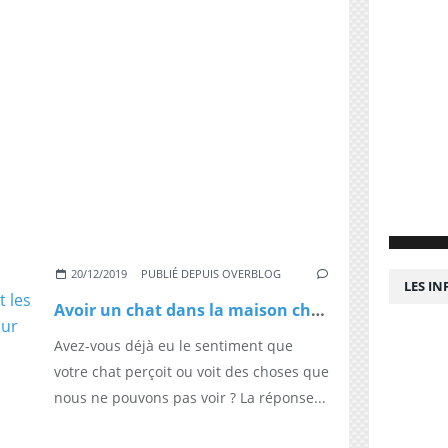
20/12/2019
PUBLIÉ DEPUIS OVERBLOG
LES I
Avoir un chat dans la maison chasse la négativité : Ils chassent les mauvais esprits et sont bons pour l’âme
Avez-vous déjà eu le sentiment que
votre chat perçoit ou voit des choses que
nous ne pouvons pas voir ? La réponse...