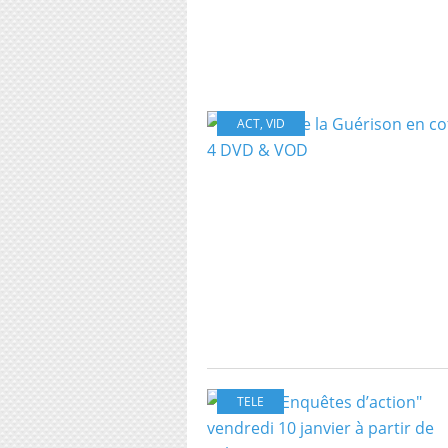
ACT
,
VID
TELE