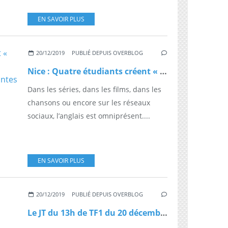
EN SAVOIR PLUS
20/12/2019
PUBLIÉ DEPUIS OVERBLOG
Nice : Quatre étudiants créent « The Manuel d'anglais », un livre adapté pour les personnes atteintes de trisomie 21
Dans les séries, dans les films, dans les
chansons ou encore sur les réseaux
sociaux, l’anglais est omniprésent....
EN SAVOIR PLUS
20/12/2019
PUBLIÉ DEPUIS OVERBLOG
Le JT du 13h de TF1 du 20 décembre