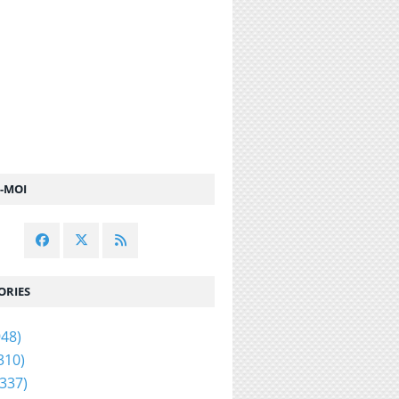
Z-MOI
ORIES
48)
310)
337)