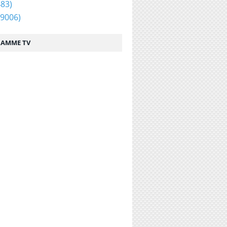
83)
9006)
AMME TV