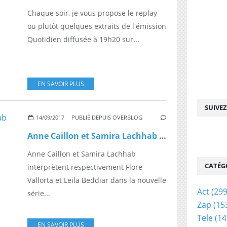
Chaque soir, je vous propose le replay
ou plutôt quelques extraits de l'émission
Quotidien diffusée à 19h20 sur...
EN SAVOIR PLUS
SUIVE
14/09/2017
PUBLIÉ DEPUIS OVERBLOG
Anne Caillon et Samira Lachhab de la série "Demain nous appartient" étaient en live sur le Facebook de My TF1
Anne Caillon et Samira Lachhab
CATÉG
interprètent respectivement Flore
Vallorta et Leila Beddiar dans la nouvelle
Act
(299
série...
Zap
(15
Tele
(14
EN SAVOIR PLUS