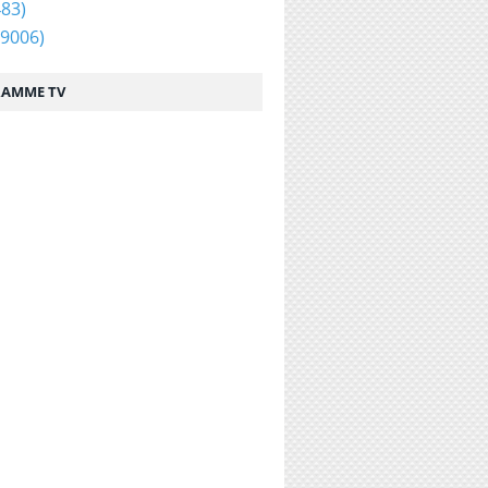
83)
9006)
AMME TV