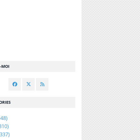
Z-MOI
ORIES
48)
310)
337)