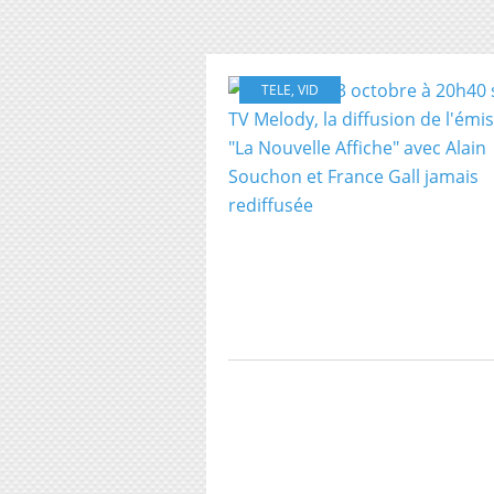
TELE
,
VID