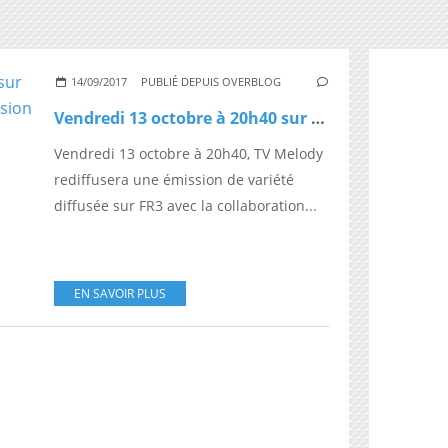
14/09/2017
PUBLIÉ DEPUIS OVERBLOG
Vendredi 13 octobre à 20h40 sur TV Melody, la diffusion de l'émission "La Nouvelle Affiche" avec Alain Souchon et France Gall jamais rediffusée
Vendredi 13 octobre à 20h40, TV Melody
rediffusera une émission de variété
diffusée sur FR3 avec la collaboration...
EN SAVOIR PLUS