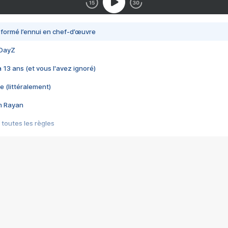
nsformé l’ennui en chef-d’œuvre
 DayZ
 a 13 ans (et vous l'avez ignoré)
e (littéralement)
im Rayan
 toutes les règles
s les jeux vidéo
us choquant de Rockstar ? - Le scandale BULLY
e plus moche de Steam
du RÊVE tourne au CAUCHEMAR
pendant 8 heures