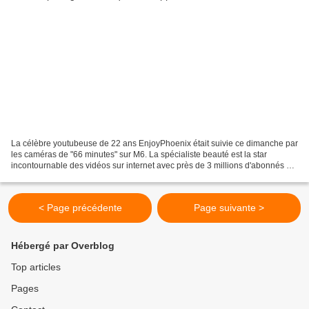
La célèbre youtubeuse de 22 ans EnjoyPhoenix était suivie ce dimanche par
les caméras de "66 minutes" sur M6. La spécialiste beauté est la star
incontournable des vidéos sur internet avec près de 3 millions d'abonnés sur
sa chaîne YouTube. Dans ce reportage...
< Page précédente
Page suivante >
Hébergé par Overblog
Top articles
Pages