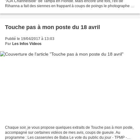
"AJA Channelside" de Tampa en Floride. Mais encore une fois, l'ex de
Rihanna a fait des siennes en frappant à coups de poings le photographe de
l'établissement. Benny Vines qui...
Touche pas à mon poste du 18 avril
Publié le 19/04/2017 à 13:03
Par
Les Infos Videos
Chaque soir, je vous propose quelques extraits de Touche pas à mon poste,
accompagné sur certaines vidéos de mes avis, coups de gueule. Au
programme : Les casseroles de Baba Le vote du public du jour - TPMP -