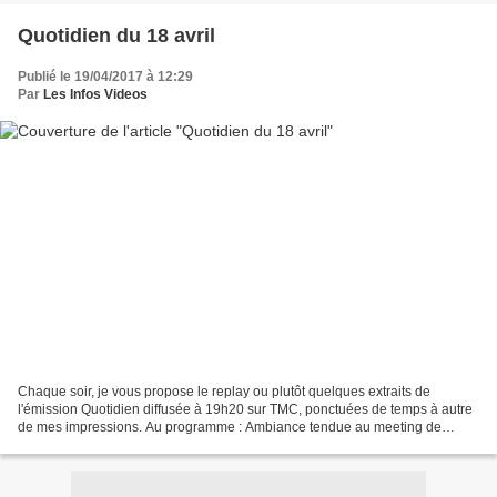
Quotidien du 18 avril
Publié le 19/04/2017 à 12:29
Par
Les Infos Videos
Chaque soir, je vous propose le replay ou plutôt quelques extraits de
l'émission Quotidien diffusée à 19h20 sur TMC, ponctuées de temps à autre
de mes impressions. Au programme : Ambiance tendue au meeting de
Marine Le Pen Franz-Olivier Giesbert : "C'est...