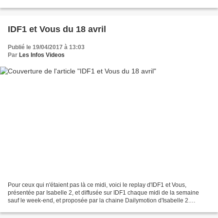
18/04/2017 Invités : Dominique Farrugia et...
IDF1 et Vous du 18 avril
Publié le 19/04/2017 à 13:03
Par
Les Infos Videos
Pour ceux qui n'étaient pas là ce midi, voici le replay d'IDF1 et Vous,
présentée par Isabelle 2, et diffusée sur IDF1 chaque midi de la semaine
sauf le week-end, et proposée par la chaine Dailymotion d'Isabelle 2.
Regarder la vidéo "IDF1 et Vous La 283eme"...