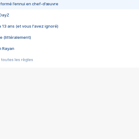
nsformé l’ennui en chef-d’œuvre
 DayZ
 a 13 ans (et vous l'avez ignoré)
e (littéralement)
im Rayan
 toutes les règles
s les jeux vidéo
us choquant de Rockstar ? - Le scandale BULLY
e plus moche de Steam
du RÊVE tourne au CAUCHEMAR
pendant 8 heures
it… à tort
umiliés par un jeu vidéo