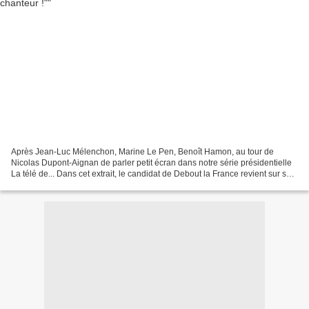
Après Jean-Luc Mélenchon, Marine Le Pen, Benoît Hamon, au tour de
Nicolas Dupont-Aignan de parler petit écran dans notre série présidentielle
La télé de... Dans cet extrait, le candidat de Debout la France revient sur ses
premiers souvenirs de télé. Bientôt...