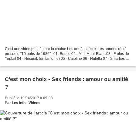
C'est une vidéo publiée par la chaine Les années récré. Les années récré
présente "10 pubs de 1986" : 01- Benco 02 - Mini Mont-Blanc 03 - Frutos de
Yoplait 04 - Nesquik (en fantôme) 05 - Cajoline 06 - Nutella 07 - Smarties 08
- Yoco de "La roche aux fées"...
C'est mon choix - Sex friends : amour ou amitié
?
Publié le 19/04/2017 à 09:03
Par
Les Infos Videos