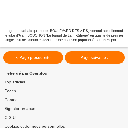
Le groupe tarbais qui monte, BOULEVARD DES AIRS, reprend actuellement
le tube d'Alain SOUCHON "Le bagad de Lann-Bihouë" en qualité de premier
single issu de l'album collectif ".". Une chanson popularisée en 1979 par
l'interprète de "Foule sentimentale"....
< Page précédente
Page suivante >
Hébergé par Overblog
Top articles
Pages
Contact
Signaler un abus
C.G.U.
Cookies et données personnelles