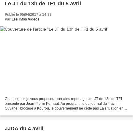
Le JT du 13h de TF1 du 5 avril
Publié le 05/04/2017 à 14:33
Par
Les Infos Videos
Chaque jour, je vous proposerai certains reportages du JT de 13h de TF1
présenté par Jean-Pierre Pernaut. Au programme du journal du 4 avril :
Guyane : blocage à Kourou, le gouvernement ne cède pas La situation en
Guyane n’évolue guère. Après la grosse...
JJDA du 4 avril