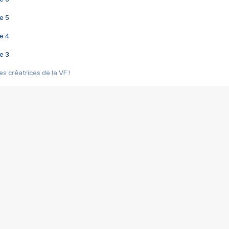
e 5
e 4
e 3
s créatrices de la VF !
e 2
e 1
e Mektoub My Love arrive enfin ! Rencontre avec Shaïn Boumedine et Sal
i : après Toni en famille
elle réalise le bouleversant Dites lui que je l'aime
ais ! Rencontre autour de Vie privée de Rebecca Zlotowski
 de Marguerite, Grave... Rencontre avec Ella Rumpf
 Les Rêveurs, un film intime sur la santé mentale