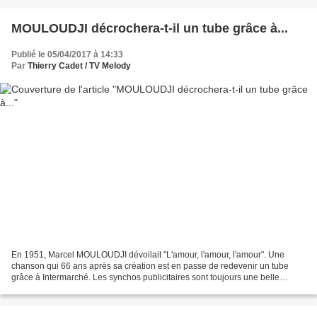
MOULOUDJI décrochera-t-il un tube grâce à...
Publié le 05/04/2017 à 14:33
Par
Thierry Cadet / TV Melody
En 1951, Marcel MOULOUDJI dévoilait "L'amour, l'amour, l'amour". Une
chanson qui 66 ans après sa création est en passe de redevenir un tube
grâce à Intermarché. Les synchos publicitaires sont toujours une belle
opportunité pour un artiste ou pour un titre...