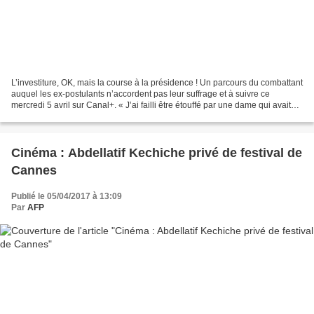
L’investiture, OK, mais la course à la présidence ! Un parcours du combattant
auquel les ex-postulants n’accordent pas leur suffrage et à suivre ce
mercredi 5 avril sur Canal+. « J’ai failli être étouffé par une dame qui avait
planté sa langue dans ma...
Cinéma : Abdellatif Kechiche privé de festival de
Cannes
Publié le 05/04/2017 à 13:09
Par
AFP