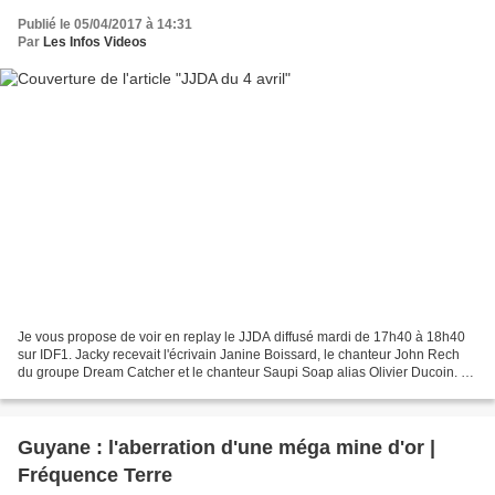
Publié le 05/04/2017 à 14:31
Par
Les Infos Videos
Je vous propose de voir en replay le JJDA diffusé mardi de 17h40 à 18h40
sur IDF1. Jacky recevait l'écrivain Janine Boissard, le chanteur John Rech
du groupe Dream Catcher et le chanteur Saupi Soap alias Olivier Ducoin. En
direct absolu du lundi au vendredi...
Guyane : l'aberration d'une méga mine d'or |
Fréquence Terre