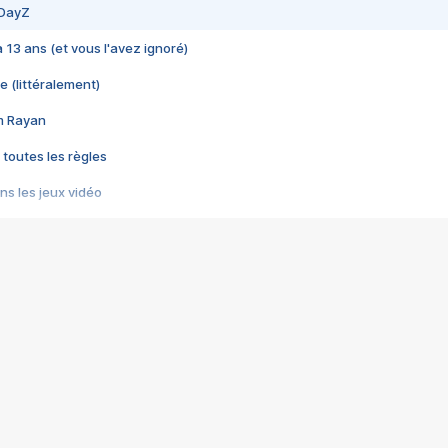
 DayZ
 a 13 ans (et vous l'avez ignoré)
e (littéralement)
im Rayan
 toutes les règles
s les jeux vidéo
us choquant de Rockstar ? - Le scandale BULLY
e plus moche de Steam
du RÊVE tourne au CAUCHEMAR
pendant 8 heures
it… à tort
umiliés par un jeu vidéo
ire - Final Fantasy 8