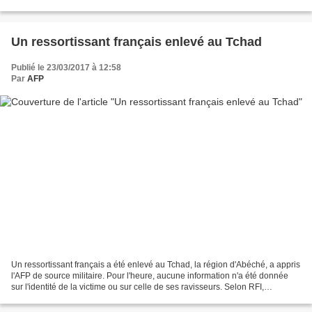
avec France Télévisions sur "plusieurs...
Un ressortissant français enlevé au Tchad
Publié le 23/03/2017 à 12:58
Par
AFP
Un ressortissant français a été enlevé au Tchad, la région d'Abéché, a appris
l'AFP de source militaire. Pour l'heure, aucune information n'a été donnée
sur l'identité de la victime ou sur celle de ses ravisseurs. Selon RFI,
l'enlèvement se serait déroulé...