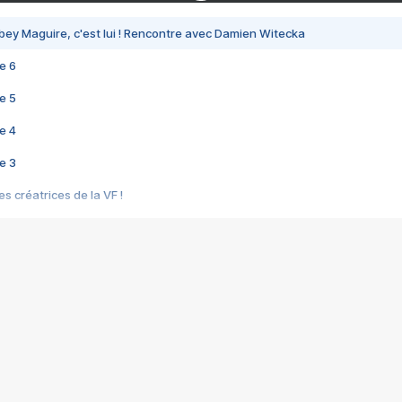
bey Maguire, c'est lui ! Rencontre avec Damien Witecka
e 6
e 5
e 4
e 3
s créatrices de la VF !
e 2
e 1
e Mektoub My Love arrive enfin ! Rencontre avec Shaïn Boumedine et Sal
i : après Toni en famille
elle réalise le bouleversant Dites lui que je l'aime
ais ! Rencontre autour de Vie privée de Rebecca Zlotowski