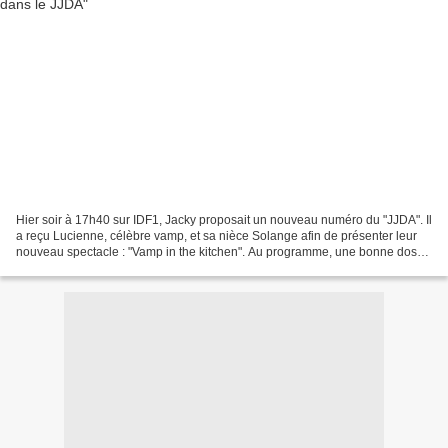
Hier soir à 17h40 sur IDF1, Jacky proposait un nouveau numéro du "JJDA". Il
a reçu Lucienne, célèbre vamp, et sa nièce Solange afin de présenter leur
nouveau spectacle : "Vamp in the kitchen". Au programme, une bonne dose
d'humour comme on les aime. Regarder...