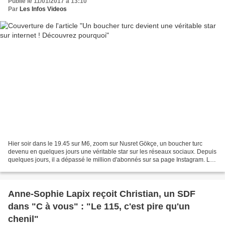
Publié le 11/01/2017 à 13:10
Par
Les Infos Videos
Hier soir dans le 19.45 sur M6, zoom sur Nusret Gökçe, un boucher turc
devenu en quelques jours une véritable star sur les réseaux sociaux. Depuis
quelques jours, il a dépassé le million d'abonnés sur sa page Instagram. Le
boucher a une façon unique de...
Anne-Sophie Lapix reçoit Christian, un SDF
dans "C à vous" : "Le 115, c'est pire qu'un
chenil"