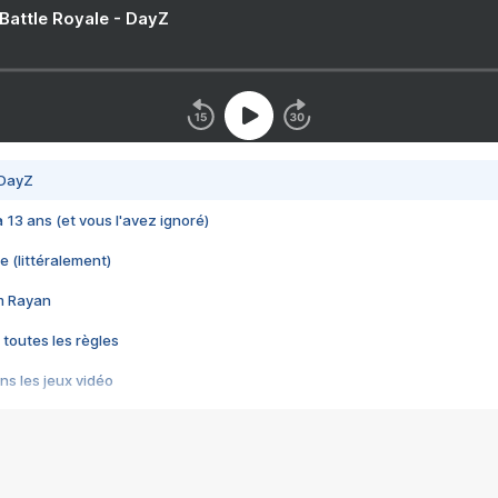
 Battle Royale - DayZ
 DayZ
 a 13 ans (et vous l'avez ignoré)
e (littéralement)
im Rayan
 toutes les règles
s les jeux vidéo
us choquant de Rockstar ? - Le scandale BULLY
e plus moche de Steam