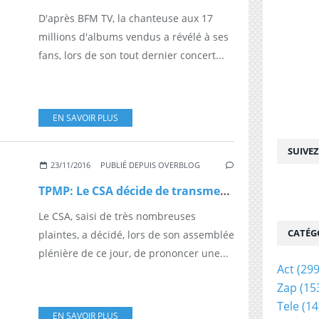
D'après BFM TV, la chanteuse aux 17
millions d'albums vendus a révélé à ses
fans, lors de son tout dernier concert...
EN SAVOIR PLUS
SUIVE
23/11/2016
PUBLIÉ DEPUIS OVERBLOG
TPMP: Le CSA décide de transmettre le dossier au rapporteur en vue de sanctions
Le CSA, saisi de très nombreuses
CATÉG
plaintes, a décidé, lors de son assemblée
plénière de ce jour, de prononcer une...
Act
(299
Zap
(15
Tele
(14
EN SAVOIR PLUS