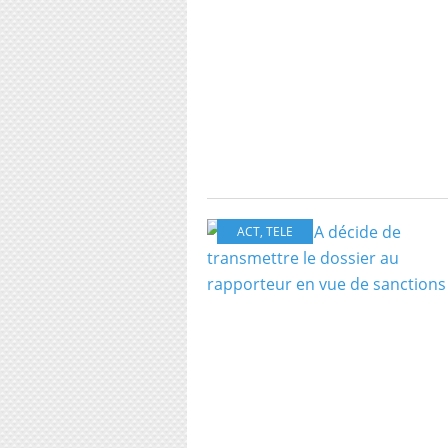
ACT
,
TELE