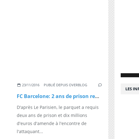
23/11/2016
PUBLIÉ DEPUIS OVERBLOG
LES I
FC Barcelone: 2 ans de prison requis contre Neymar pour son transfert présumé frauduleux
D'après Le Parisien, le parquet a requis
deux ans de prison et dix millions
d'euros d'amende à l'encontre de
l'attaquant...