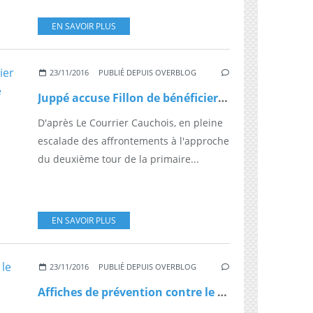
EN SAVOIR PLUS
23/11/2016
PUBLIÉ DEPUIS OVERBLOG
Juppé accuse Fillon de bénéficier d'un soutien de l'extrême droite
D'après Le Courrier Cauchois, en pleine
escalade des affrontements à l'approche
du deuxième tour de la primaire...
EN SAVOIR PLUS
23/11/2016
PUBLIÉ DEPUIS OVERBLOG
Affiches de prévention contre le sida: Marisol Touraine saisit la justice après l'interdiction de certains maires