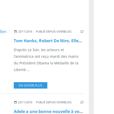
23/11/2016
PUBLIÉ DEPUIS OVERBLOG
Tom Hanks, Robert De Niro, Ellen DeGeneres font un Mannequin Challenge à la Maison Blanche
D'après Le Soir, les acteurs et
l’animatrice ont reçu mardi des mains
du Président Obama la Médaille de la
Liberté....
EN SAVOIR PLUS
23/11/2016
PUBLIÉ DEPUIS OVERBLOG
Adele a une bonne nouvelle à vous annoncer