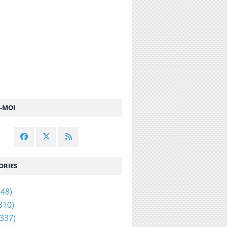
Z-MOI
ORIES
48)
310)
337)