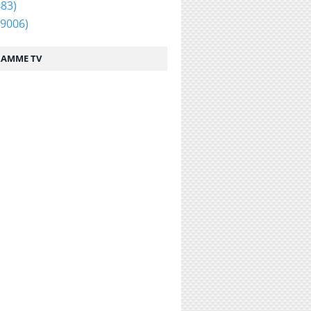
83)
9006)
AMME TV