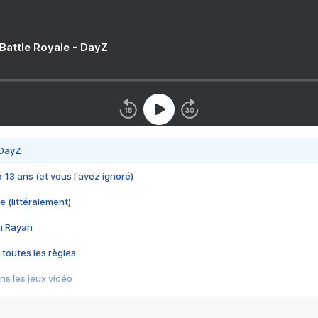
 Battle Royale - DayZ
 DayZ
 a 13 ans (et vous l'avez ignoré)
e (littéralement)
im Rayan
 toutes les règles
s les jeux vidéo
us choquant de Rockstar ? - Le scandale BULLY