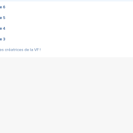
e 6
e 5
e 4
e 3
s créatrices de la VF !
e 2
e 1
e Mektoub My Love arrive enfin ! Rencontre avec Shaïn Boumedine et Sal
i : après Toni en famille
elle réalise le bouleversant Dites lui que je l'aime
ais ! Rencontre autour de Vie privée de Rebecca Zlotowski
 de Marguerite, Grave... Rencontre avec Ella Rumpf