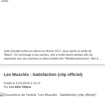
Julie ZenattiI sortira un album en février 2017, deux après la sortie de
"Blanc". En hommage à ses racines, elle a invité divers artistes afin de
reprendre duo des reprises ou titres inédits très "Méditerranéennes", titre de
ce nouvel album. Les artistes...
Les Musclés : Satisfaction (clip officiel)
Publié le 21/11/2016 à 15:17
Par
Les Infos Videos