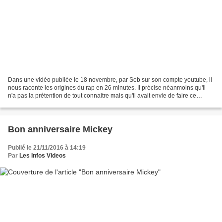
Dans une vidéo publiée le 18 novembre, par Seb sur son compte youtube, il
nous raconte les origines du rap en 26 minutes. Il précise néanmoins qu'il
n'a pas la prétention de tout connaitre mais qu'il avait envie de faire ce
documentaire présentée lors...
Bon anniversaire Mickey
Publié le 21/11/2016 à 14:19
Par
Les Infos Videos