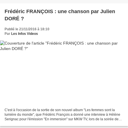
Frédéric FRANÇOIS : une chanson par Julien
DORÉ ?
Publié le 21/11/2016 à 18:10
Par
Les Infos Videos
C'est à l'occasion de la sortie de son nouvel album "Les femmes sont la
lumière du monde", que Frédéric François a donné une interview à Hélène
Serignac pour l'émission "En immersion" sur MKW TV, lors de la soirée des
15 ans de la chaine TV Melody. A...