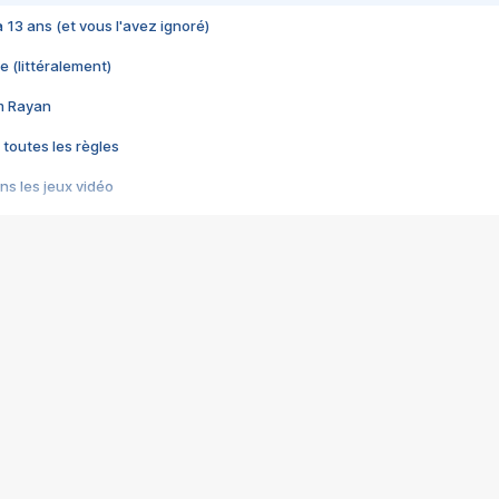
 a 13 ans (et vous l'avez ignoré)
e (littéralement)
im Rayan
 toutes les règles
s les jeux vidéo
us choquant de Rockstar ? - Le scandale BULLY
e plus moche de Steam
du RÊVE tourne au CAUCHEMAR
pendant 8 heures
it… à tort
umiliés par un jeu vidéo
ire - Final Fantasy 8