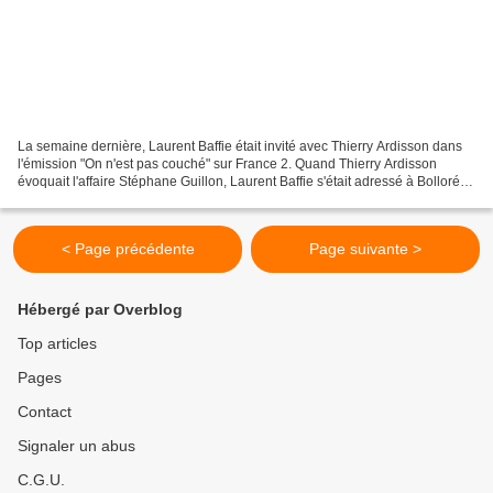
La semaine dernière, Laurent Baffie était invité avec Thierry Ardisson dans
l'émission "On n'est pas couché" sur France 2. Quand Thierry Ardisson
évoquait l'affaire Stéphane Guillon, Laurent Baffie s'était adressé à Bolloré,
faisant un doigt d'honneur....
< Page précédente
Page suivante >
Hébergé par Overblog
Top articles
Pages
Contact
Signaler un abus
C.G.U.