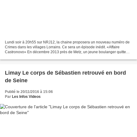
Lundi soir à 20h55 sur NRJ12, la chaine proposera un nouveau numéro de
Crimes dans les villages Lorrains. Ce sera un épisode inédit. «Affaire
Castronovo» En décembre 2013 près de Metz, un jeune boulanger quitte
son travail à 22h15. Il envoie un SMS à...
Limay Le corps de Sébastien retrouvé en bord
de Seine
Publié le 20/11/2016 à 15:06
Par
Les Infos Videos