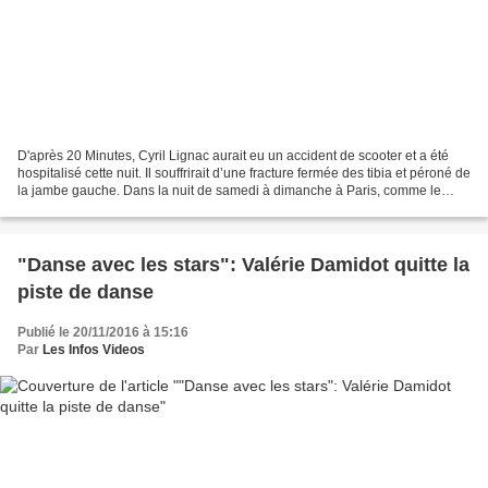
D'après 20 Minutes, Cyril Lignac aurait eu un accident de scooter et a été
hospitalisé cette nuit. Il souffrirait d’une fracture fermée des tibia et péroné de
la jambe gauche. Dans la nuit de samedi à dimanche à Paris, comme le
rapporte Le Parisien, Cyril...
"Danse avec les stars": Valérie Damidot quitte la
piste de danse
Publié le 20/11/2016 à 15:16
Par
Les Infos Videos