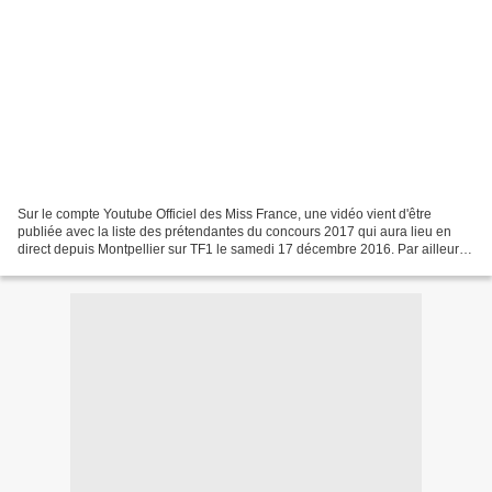
Sur le compte Youtube Officiel des Miss France, une vidéo vient d'être
publiée avec la liste des prétendantes du concours 2017 qui aura lieu en
direct depuis Montpellier sur TF1 le samedi 17 décembre 2016. Par ailleurs,
elles seront toutes présentes sur...