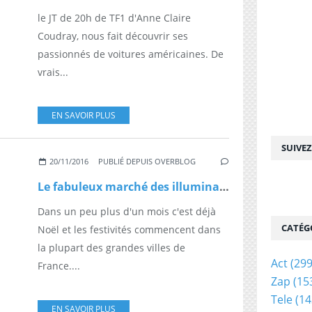
le JT de 20h de TF1 d'Anne Claire
Coudray, nous fait découvrir ses
passionnés de voitures américaines. De
vrais...
EN SAVOIR PLUS
SUIVE
20/11/2016
PUBLIÉ DEPUIS OVERBLOG
Le fabuleux marché des illuminations de centre-ville
Dans un peu plus d'un mois c'est déjà
CATÉG
Noël et les festivités commencent dans
la plupart des grandes villes de
Act
(299
France....
Zap
(15
Tele
(14
EN SAVOIR PLUS