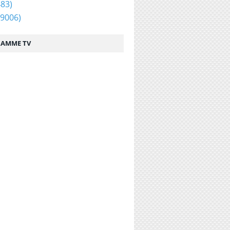
83)
9006)
AMME TV