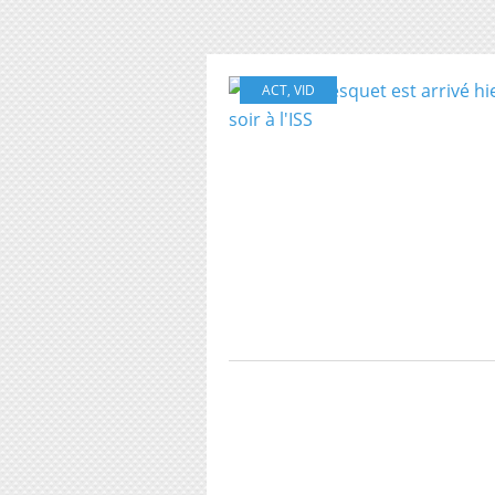
ACT
,
VID