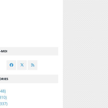
Z-MOI
ORIES
48)
310)
337)