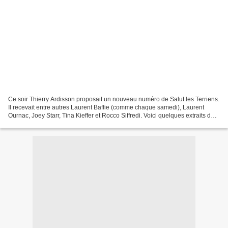
Ce soir Thierry Ardisson proposait un nouveau numéro de Salut les Terriens.
Il recevait entre autres Laurent Baffie (comme chaque samedi), Laurent
Ournac, Joey Starr, Tina Kieffer et Rocco Siffredi. Voici quelques extraits de
l'émission : T'étais ou ?...