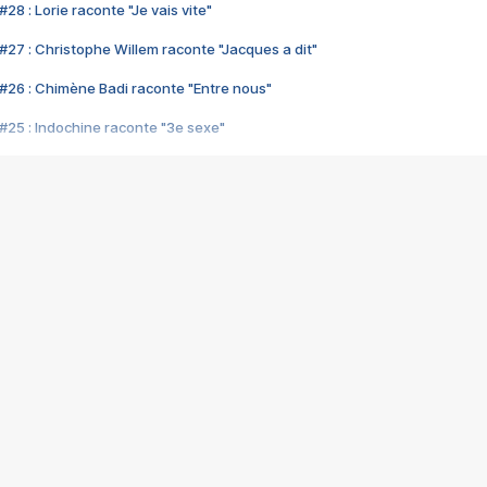
28 : Lorie raconte "Je vais vite"
#27 : Christophe Willem raconte "Jacques a dit"
#26 : Chimène Badi raconte "Entre nous"
#25 : Indochine raconte "3e sexe"
#24 : Zaho raconte "C'est chelou"
#23 : Patrick Bruel raconte "Au café des délices"
#22 : Kyo raconte "Le chemin"
#21 : Nolwenn Leroy raconte "Cassé"
#20 : Patrick Hernandez raconte "Born to be alive"
#19 : Lorie raconte "Près de moi"
#18 : Michael Jones raconte "A nos actes manqués" (avec Jean-Jacque
#17 : Khaled raconte "Aïcha"
#16 : Corneille raconte "Parce qu'on vient de loin"