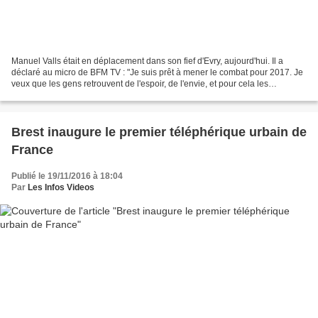
Manuel Valls était en déplacement dans son fief d'Evry, aujourd'hui. Il a
déclaré au micro de BFM TV : "Je suis prêt à mener le combat pour 2017. Je
veux que les gens retrouvent de l'espoir, de l'envie, et pour cela les
responsables publics doivent s'ouvrir."...
Brest inaugure le premier téléphérique urbain de
France
Publié le 19/11/2016 à 18:04
Par
Les Infos Videos