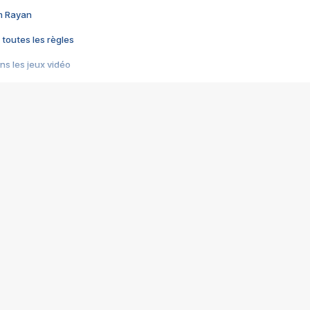
im Rayan
 toutes les règles
s les jeux vidéo
us choquant de Rockstar ? - Le scandale BULLY
e plus moche de Steam
du RÊVE tourne au CAUCHEMAR
pendant 8 heures
it… à tort
umiliés par un jeu vidéo
ire - Final Fantasy 8
ti un empire - Age of Empires
story DOFUS