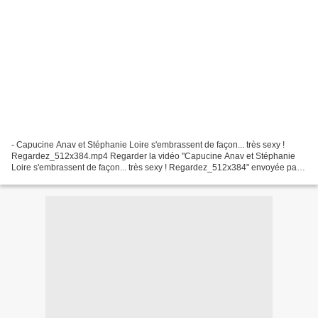
- Capucine Anav et Stéphanie Loire s'embrassent de façon... très sexy !
Regardez_512x384.mp4 Regarder la vidéo "Capucine Anav et Stéphanie
Loire s'embrassent de façon... très sexy ! Regardez_512x384" envoyée par
Les Infos Vidéos sur dailymotion.