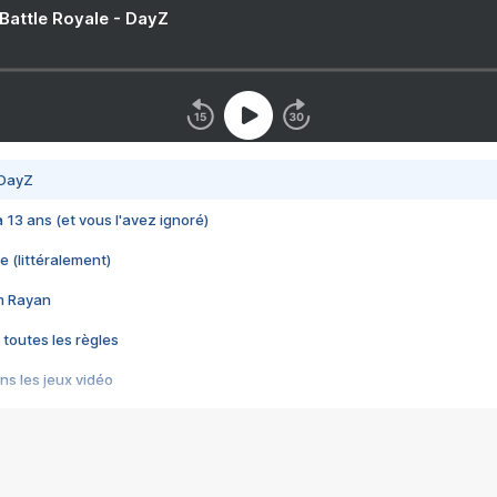
 Battle Royale - DayZ
 DayZ
 a 13 ans (et vous l'avez ignoré)
e (littéralement)
im Rayan
 toutes les règles
s les jeux vidéo
us choquant de Rockstar ? - Le scandale BULLY
e plus moche de Steam