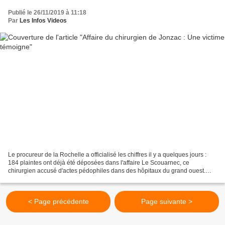
Publié le 26/11/2019 à 11:18
Par
Les Infos Videos
Le procureur de la Rochelle a officialisé les chiffres il y a quelques jours :
184 plaintes ont déjà été déposées dans l'affaire Le Scouarnec, ce
chirurgien accusé d'actes pédophiles dans des hôpitaux du grand ouest.
Celui qui a été dénoncé par une petite...
< Page précédente
Page suivante >