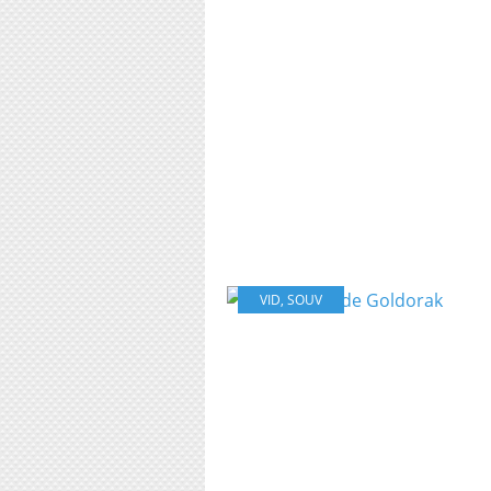
VID
,
SOUV