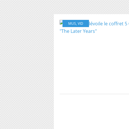
MUS
,
VID