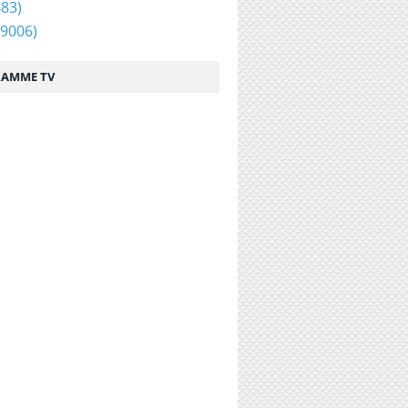
83)
9006)
AMME TV