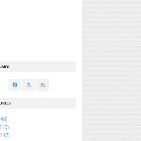
Z-MOI
ORIES
48)
310)
337)