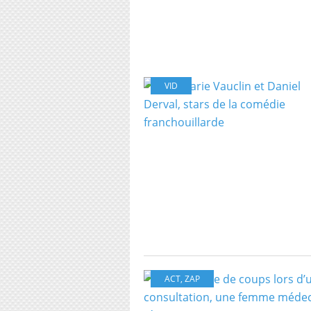
VID
ACT
,
ZAP