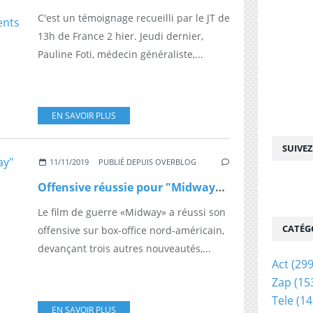
C'est un témoignage recueilli par le JT de
13h de France 2 hier. Jeudi dernier,
Pauline Foti, médecin généraliste,...
EN SAVOIR PLUS
SUIVE
11/11/2019
PUBLIÉ DEPUIS OVERBLOG
Offensive réussie pour "Midway" au box-office nord-américain
Le film de guerre «Midway» a réussi son
CATÉG
offensive sur box-office nord-américain,
devançant trois autres nouveautés,...
Act
(299
Zap
(15
Tele
(14
EN SAVOIR PLUS