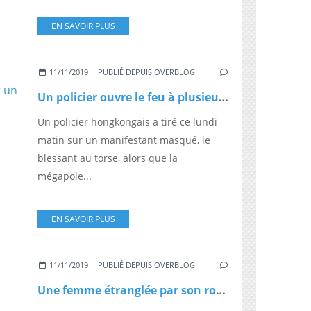
EN SAVOIR PLUS
11/11/2019
PUBLIÉ DEPUIS OVERBLOG
Un policier ouvre le feu à plusieurs reprises, ce matin, sur un manifestant sur des images diffusées en direct - Attention images violentes
Un policier hongkongais a tiré ce lundi
matin sur un manifestant masqué, le
blessant au torse, alors que la
mégapole...
EN SAVOIR PLUS
11/11/2019
PUBLIÉ DEPUIS OVERBLOG
Une femme étranglée par son robot-cuiseur en préparant un gâteau