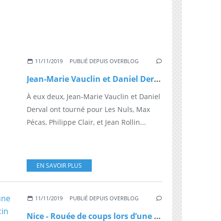
11/11/2019
PUBLIÉ DEPUIS OVERBLOG
Jean-Marie Vauclin et Daniel Derval, stars de la comédie franchouillarde
À eux deux, Jean-Marie Vauclin et Daniel
Derval ont tourné pour Les Nuls, Max
Pécas, Philippe Clair, et Jean Rollin...
EN SAVOIR PLUS
11/11/2019
PUBLIÉ DEPUIS OVERBLOG
Nice - Rouée de coups lors d’une consultation, une femme médecin témoigne : « On ne peut pas accepter d'aller soigner les patients avec la boule au ventre »