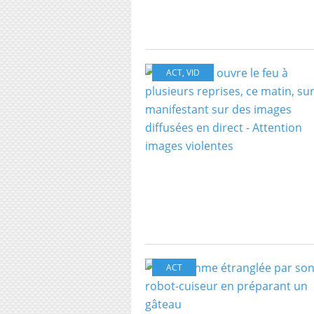
ACT
,
VID
ACT