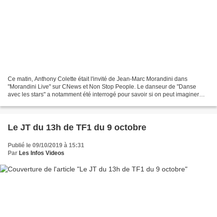
Ce matin, Anthony Colette était l'invité de Jean-Marc Morandini dans
"Morandini Live" sur CNews et Non Stop People. Le danseur de "Danse
avec les stars" a notamment été interrogé pour savoir si on peut imaginer
deux mecs danser ensemble dans le programme...
Le JT du 13h de TF1 du 9 octobre
Publié le 09/10/2019 à 15:31
Par
Les Infos Videos