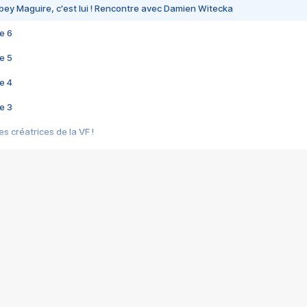
bey Maguire, c'est lui ! Rencontre avec Damien Witecka
e 6
e 5
e 4
e 3
s créatrices de la VF !
e 2
e 1
e Mektoub My Love arrive enfin ! Rencontre avec Shaïn Boumedine et Sal
i : après Toni en famille
elle réalise le bouleversant Dites lui que je l'aime
ais ! Rencontre autour de Vie privée de Rebecca Zlotowski
 de Marguerite, Grave... Rencontre avec Ella Rumpf