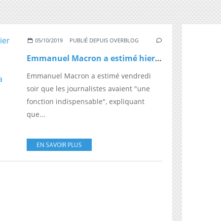
05/10/2019
PUBLIÉ DEPUIS OVERBLOG
Emmanuel Macron a estimé hier soir que les journalistes avaient "une fonction indispensable" expliquant que son regard sur la presse s'était "consolidé"
Emmanuel Macron a estimé vendredi
soir que les journalistes avaient "une
fonction indispensable", expliquant
que...
EN SAVOIR PLUS