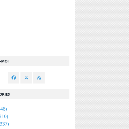
Z-MOI
ORIES
48)
310)
337)