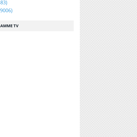
83)
9006)
AMME TV