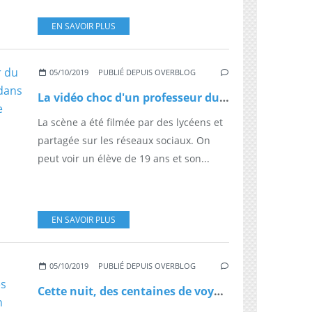
EN SAVOIR PLUS
05/10/2019
PUBLIÉ DEPUIS OVERBLOG
La vidéo choc d'un professeur du lycée de la Tourelle, à Sarcelles dans le Val-d'Oise, agressé à coups de poing par un élève
La scène a été filmée par des lycéens et
partagée sur les réseaux sociaux. On
peut voir un élève de 19 ans et son...
EN SAVOIR PLUS
05/10/2019
PUBLIÉ DEPUIS OVERBLOG
Cette nuit, des centaines de voyageurs de la SNCF sont restés bloqués à Marseille et Toulon en raison d'une importante fuite de gaz à la Ciotat