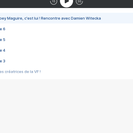
bey Maguire, c'est lui ! Rencontre avec Damien Witecka
e 6
e 5
e 4
e 3
s créatrices de la VF !
e 2
e 1
e Mektoub My Love arrive enfin ! Rencontre avec Shaïn Boumedine et Sal
i : après Toni en famille
elle réalise le bouleversant Dites lui que je l'aime