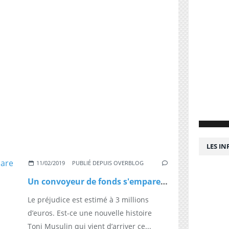
LES I
11/02/2019
PUBLIÉ DEPUIS OVERBLOG
Un convoyeur de fonds s'empare de l'argent de son fourgon à Aubervilliers
Le préjudice est estimé à 3 millions
d’euros. Est-ce une nouvelle histoire
Toni Musulin qui vient d’arriver ce...