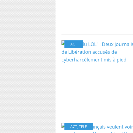
ACT
ACT
,
TELE