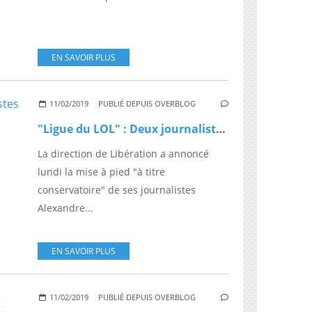
EN SAVOIR PLUS
11/02/2019
PUBLIÉ DEPUIS OVERBLOG
"Ligue du LOL" : Deux journalistes de Libération accusés de cyberharcèlement mis à pied
La direction de Libération a annoncé
lundi la mise à pied "à titre
conservatoire" de ses journalistes
Alexandre...
EN SAVOIR PLUS
11/02/2019
PUBLIÉ DEPUIS OVERBLOG