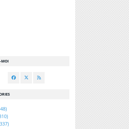
Z-MOI
ORIES
48)
310)
337)