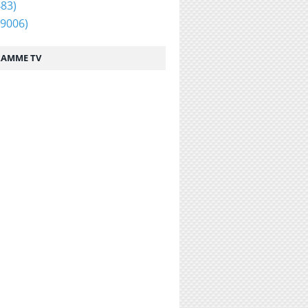
83)
9006)
AMME TV