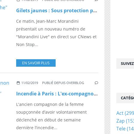
Gilets jaunes : Sous protection policière, une députée "En Marche" révèle avoir peur qu'un parlementaire soit tué un jour
Ce matin, Jean-Marc Morandini
présentait un nouveau numéro de
"Morandini Live" en direct sur CNews et
Non Stop...
EN SAVOIR PLUS
SUIVE
11/02/2019
PUBLIÉ DEPUIS OVERBLOG
Incendie à Paris : L'ex-compagnon de Essia, la présumé incendiaire, témoigne dans "66 minutes"
CATÉG
L'ancien compagnon de la femme
soupçonnée d’avoir volontairement
Act
(299
déclenché en début de semaine
Zap
(15
dernière l’incendie...
Tele
(14