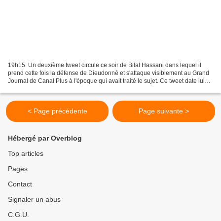
19h15: Un deuxième tweet circule ce soir de Bilal Hassani dans lequel il
prend cette fois la défense de Dieudonné et s'attaque visiblement au Grand
Journal de Canal Plus à l'époque qui avait traité le sujet. Ce tweet date lui
aussi de 2014, et plus précisément...
< Page précédente
Page suivante >
Hébergé par Overblog
Top articles
Pages
Contact
Signaler un abus
C.G.U.