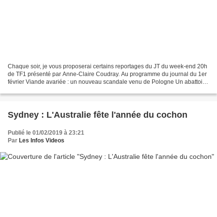
Chaque soir, je vous proposerai certains reportages du JT du week-end 20h
de TF1 présenté par Anne-Claire Coudray. Au programme du journal du 1er
février Viande avariée : un nouveau scandale venu de Pologne Un abattoir
en Pologne a exporté 2,7 tonnes...
Sydney : L'Australie fête l'année du cochon
Publié le 01/02/2019 à 23:21
Par
Les Infos Videos