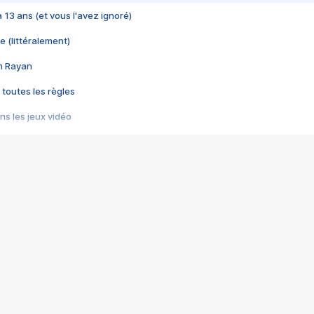
 a 13 ans (et vous l'avez ignoré)
e (littéralement)
im Rayan
 toutes les règles
s les jeux vidéo
us choquant de Rockstar ? - Le scandale BULLY
e plus moche de Steam
du RÊVE tourne au CAUCHEMAR
pendant 8 heures
it… à tort
umiliés par un jeu vidéo
ire - Final Fantasy 8