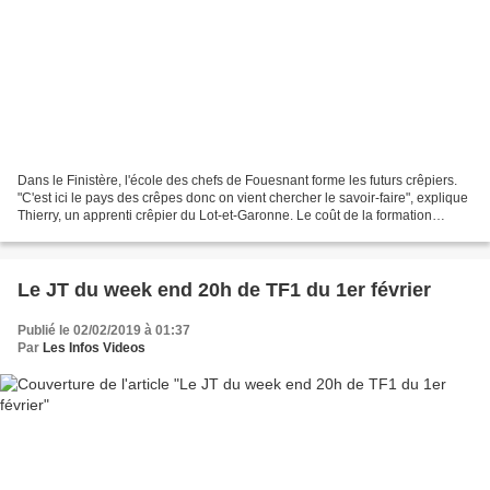
Dans le Finistère, l'école des chefs de Fouesnant forme les futurs crêpiers.
"C'est ici le pays des crêpes donc on vient chercher le savoir-faire", explique
Thierry, un apprenti crêpier du Lot-et-Garonne. Le coût de la formation
s'élève à 1695 euros pour...
Le JT du week end 20h de TF1 du 1er février
Publié le 02/02/2019 à 01:37
Par
Les Infos Videos