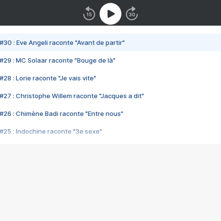
#30 : Eve Angeli raconte "Avant de partir"
#29 : MC Solaar raconte "Bouge de là"
28 : Lorie raconte "Je vais vite"
#27 : Christophe Willem raconte "Jacques a dit"
#26 : Chimène Badi raconte "Entre nous"
#25 : Indochine raconte "3e sexe"
#24 : Zaho raconte "C'est chelou"
#23 : Patrick Bruel raconte "Au café des délices"
#22 : Kyo raconte "Le chemin"
#21 : Nolwenn Leroy raconte "Cassé"
#20 : Patrick Hernandez raconte "Born to be alive"