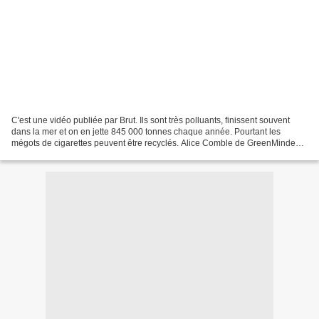
C'est une vidéo publiée par Brut. Ils sont très polluants, finissent souvent
dans la mer et on en jette 845 000 tonnes chaque année. Pourtant les
mégots de cigarettes peuvent être recyclés. Alice Comble de GreenMinded
raconte comment. Comment recycler...