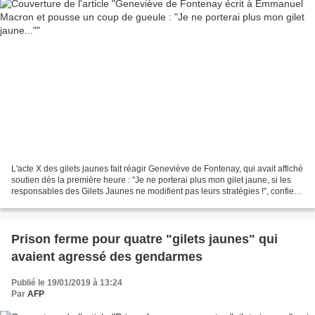
L'acte X des gilets jaunes fait réagir Geneviève de Fontenay, qui avait affiché
soutien dès la première heure : "Je ne porterai plus mon gilet jaune, si les
responsables des Gilets Jaunes ne modifient pas leurs stratégies !", confie-t-
elle. Si la "dame...
Prison ferme pour quatre "gilets jaunes" qui
avaient agressé des gendarmes
Publié le 19/01/2019 à 13:24
Par
AFP