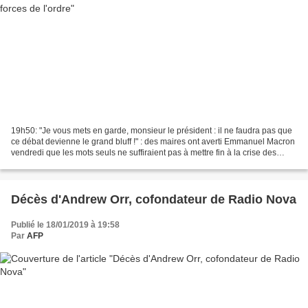
19h50: "Je vous mets en garde, monsieur le président : il ne faudra pas que
ce débat devienne le grand bluff !" : des maires ont averti Emmanuel Macron
vendredi que les mots seuls ne suffiraient pas à mettre fin à la crise des
"gilets jaunes", à la veille...
Décès d'Andrew Orr, cofondateur de Radio Nova
Publié le 18/01/2019 à 19:58
Par
AFP