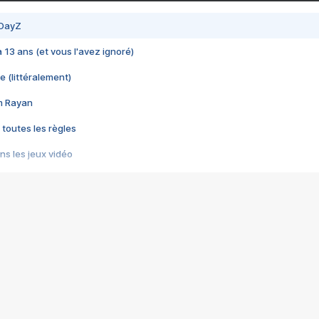
 DayZ
 a 13 ans (et vous l'avez ignoré)
e (littéralement)
im Rayan
 toutes les règles
s les jeux vidéo
us choquant de Rockstar ? - Le scandale BULLY
e plus moche de Steam
du RÊVE tourne au CAUCHEMAR
pendant 8 heures
it… à tort
umiliés par un jeu vidéo