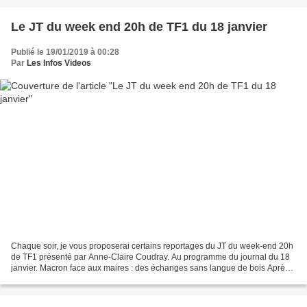
Le JT du week end 20h de TF1 du 18 janvier
Publié le 19/01/2019 à 00:28
Par
Les Infos Videos
Chaque soir, je vous proposerai certains reportages du JT du week-end 20h
de TF1 présenté par Anne-Claire Coudray. Au programme du journal du 18
janvier. Macron face aux maires : des échanges sans langue de bois Après
trois mois de crise des Gilets jaunes,...