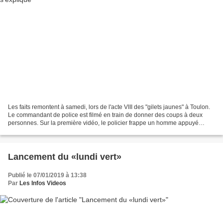
Les faits remontent à samedi, lors de l'acte VIII des "gilets jaunes" à Toulon.
Le commandant de police est filmé en train de donner des coups à deux
personnes. Sur la première vidéo, le policier frappe un homme appuyé
contre un mur. Les faits remontent...
Lancement du «lundi vert»
Publié le 07/01/2019 à 13:38
Par
Les Infos Videos