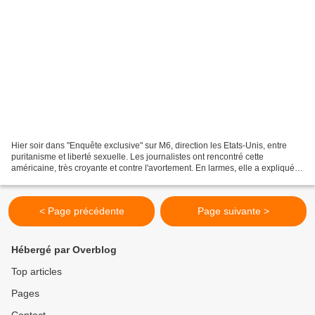
Hier soir dans "Enquête exclusive" sur M6, direction les Etats-Unis, entre
puritanisme et liberté sexuelle. Les journalistes ont rencontré cette
américaine, très croyante et contre l'avortement. En larmes, elle a expliqué
être dévastée par le nombre d'IVG...
< Page précédente
Page suivante >
Hébergé par Overblog
Top articles
Pages