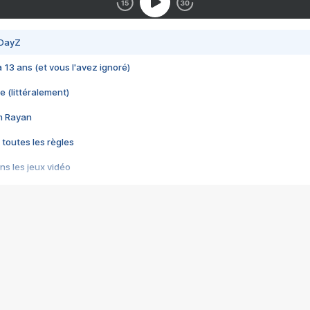
 DayZ
 a 13 ans (et vous l'avez ignoré)
e (littéralement)
im Rayan
 toutes les règles
s les jeux vidéo
us choquant de Rockstar ? - Le scandale BULLY
e plus moche de Steam
du RÊVE tourne au CAUCHEMAR
pendant 8 heures
it… à tort