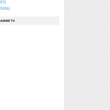
83)
9006)
AMME TV