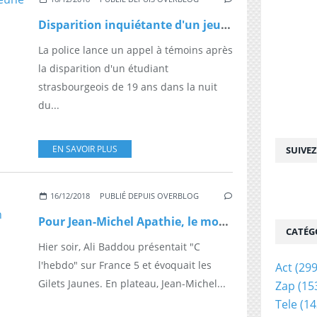
Disparition inquiétante d'un jeune homme de 19 ans à Strasbourg
La police lance un appel à témoins après
la disparition d'un étudiant
strasbourgeois de 19 ans dans la nuit
du...
EN SAVOIR PLUS
SUIVE
16/12/2018
PUBLIÉ DEPUIS OVERBLOG
Pour Jean-Michel Apathie, le mouvement Gilets Jaunes est un mouvement "très politisé par la droite et l'extrême droite"
CATÉG
Hier soir, Ali Baddou présentait "C
l'hebdo" sur France 5 et évoquait les
Act
(299
Gilets Jaunes. En plateau, Jean-Michel...
Zap
(15
Tele
(14