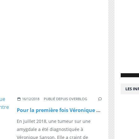
LES I
16/12/2018
PUBLIÉ DEPUIS OVERBLOG
Pour la première fois Véronique Sanson parle de son combat contre le cancer ce soir dans 20h30 le dimanche sur France 2
En juillet 2018, une tumeur sur une
amygdale a été diagnostiquée à
Véronique Sanson. Elle a craint de