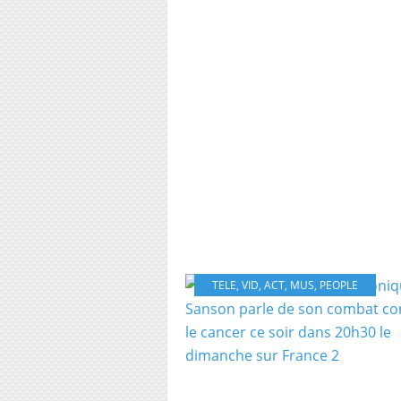
TELE
,
VID
,
ACT
,
MUS
,
PEOPLE