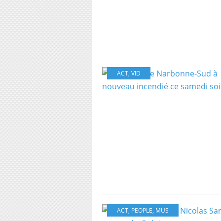
ACT
,
VID
ACT
,
PEOPLE
,
MUS