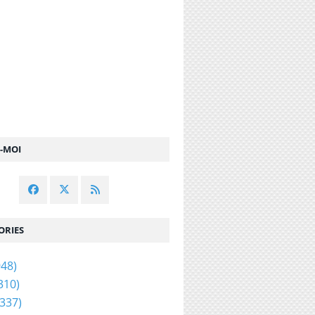
Z-MOI
ORIES
48)
310)
337)