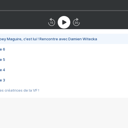
bey Maguire, c'est lui ! Rencontre avec Damien Witecka
e 6
e 5
e 4
e 3
s créatrices de la VF !
e 2
e 1
e Mektoub My Love arrive enfin ! Rencontre avec Shaïn Boumedine et Sal