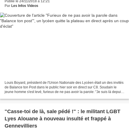
Publié le 24/11/2018 à 12:21
Par
Les Infos Videos
Louis Boyard, président de l'Union Nationale des Lycéen était un des invités
de Balance ton Post dans le public hier soir en direct sur C8. Soudain le
jeune homme s'est levé, furieux de ne pas avoir la parole: "Je suis là depuis
deux heures à faire la...
"Casse-toi de là, sale pédé !" : le militant LGBT
Lyes Alouane à nouveau insulté et frappé à
Gennevilliers