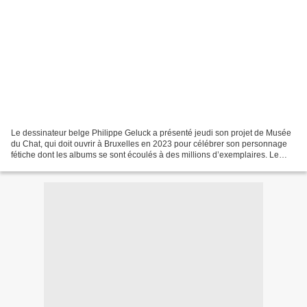
Le dessinateur belge Philippe Geluck a présenté jeudi son projet de Musée
du Chat, qui doit ouvrir à Bruxelles en 2023 pour célébrer son personnage
fétiche dont les albums se sont écoulés à des millions d’exemplaires. Le
musée du Chat et du dessin d’humour...