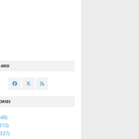
Z-MOI
ORIES
48)
310)
337)