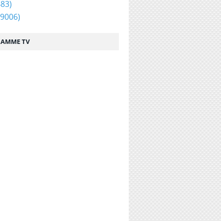
83)
9006)
AMME TV