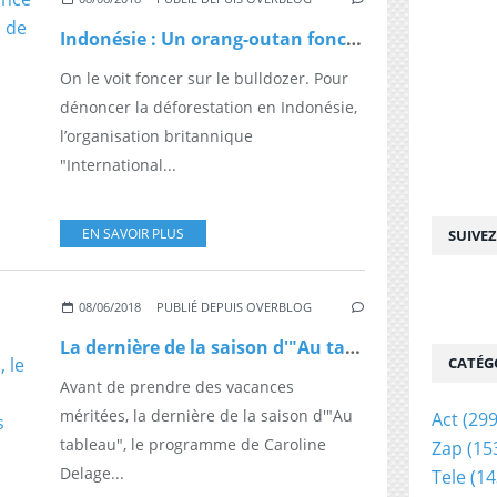
Indonésie : Un orang-outan fonce sur un bulldozer qui est en train de détruire sa forêt
On le voit foncer sur le bulldozer. Pour
dénoncer la déforestation en Indonésie,
l’organisation britannique
"International...
EN SAVOIR PLUS
SUIVE
08/06/2018
PUBLIÉ DEPUIS OVERBLOG
La dernière de la saison d'"Au tableau" avec Kylian Mbappé, François Hollande et Kev Adams, le mercredi 13 juin à 21h00 sur C8. Découvrez les premières images
CATÉG
Avant de prendre des vacances
méritées, la dernière de la saison d'"Au
Act
(299
tableau", le programme de Caroline
Zap
(15
Delage...
Tele
(14