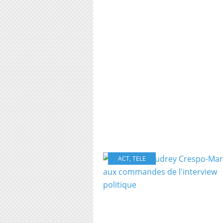
ACT
,
TELE