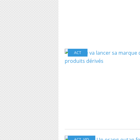
ACT
ACT
,
VID