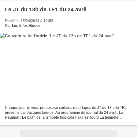
Le JT du 13h de TF1 du 24 avril
Publié le 25/04/2018 à 10:52
Par
Les Infos Videos
Chaque jour, je vous proposerai certains reportages du JT de 13h de TF1
présenté par Jacques Legros. Au programme du journal du 24 avril : La
Réunion : Le bilan de la tempête tropicale Fakir est lourd La tempête
tropicale Fakir a frappé l'île de La Réunion...