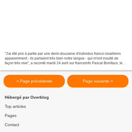
"J'ai été pris à partie par une demi-douzaine d'individus franco-israéliens
apparemment - ils parlaient très bien notre langue - qui m'ont insulté de
façon très vive", a raconté mardi 24 avril sur franceinfo Pascal Boniface, le
directeur de l'Institut...
< Page précédente
Page suivante >
Hébergé par Overblog
Top articles
Pages
Contact