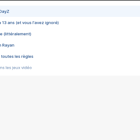
 DayZ
 a 13 ans (et vous l'avez ignoré)
e (littéralement)
im Rayan
 toutes les règles
s les jeux vidéo
us choquant de Rockstar ? - Le scandale BULLY
e plus moche de Steam
du RÊVE tourne au CAUCHEMAR
pendant 8 heures
it… à tort
umiliés par un jeu vidéo