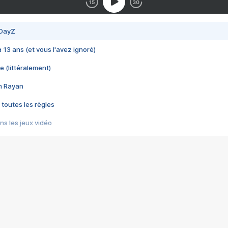
 DayZ
 a 13 ans (et vous l'avez ignoré)
e (littéralement)
im Rayan
 toutes les règles
s les jeux vidéo
us choquant de Rockstar ? - Le scandale BULLY
e plus moche de Steam
du RÊVE tourne au CAUCHEMAR
pendant 8 heures
it… à tort