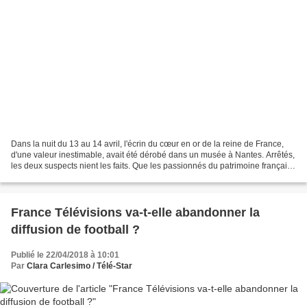
Dans la nuit du 13 au 14 avril, l'écrin du cœur en or de la reine de France,
d'une valeur inestimable, avait été dérobé dans un musée à Nantes. Arrêtés,
les deux suspects nient les faits. Que les passionnés du patrimoine français
soient rassurés. Le reliquaire...
France Télévisions va-t-elle abandonner la
diffusion de football ?
Publié le 22/04/2018 à 10:01
Par
Clara Carlesimo / Télé-Star