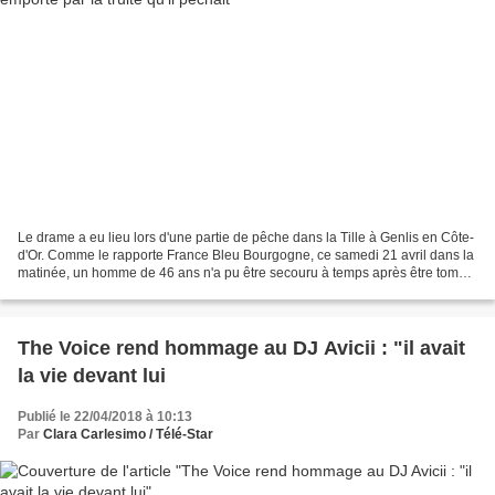
Le drame a eu lieu lors d'une partie de pêche dans la Tille à Genlis en Côte-
d'Or. Comme le rapporte France Bleu Bourgogne, ce samedi 21 avril dans la
matinée, un homme de 46 ans n'a pu être secouru à temps après être tombé
d'un barrage lors d'une séance...
The Voice rend hommage au DJ Avicii : "il avait
la vie devant lui
Publié le 22/04/2018 à 10:13
Par
Clara Carlesimo / Télé-Star