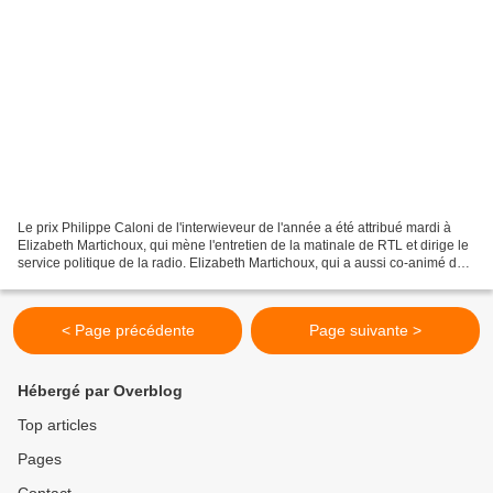
Le prix Philippe Caloni de l'interwieveur de l'année a été attribué mardi à
Elizabeth Martichoux, qui mène l'entretien de la matinale de RTL et dirige le
service politique de la radio. Elizabeth Martichoux, qui a aussi co-animé des
débats télévisés pendant...
< Page précédente
Page suivante >
Hébergé par Overblog
Top articles
Pages