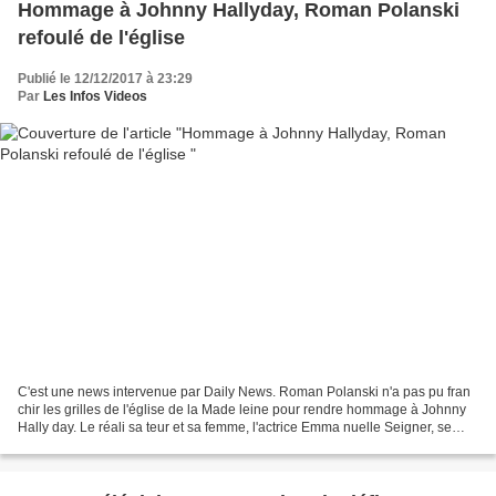
Hommage à Johnny Hally­day, Roman Polanski
refoulé de l'église
Publié le 12/12/2017 à 23:29
Par
Les Infos Videos
C'est une news intervenue par Daily News. Roman Polanski n'a pas pu fran
chir les grilles de l'église de la Made leine pour rendre hommage à Johnny
Hally day. Le réali sa teur et sa femme, l'actrice Emma nuelle Seigner, se
sont vus refu ser l... ... Hommage...