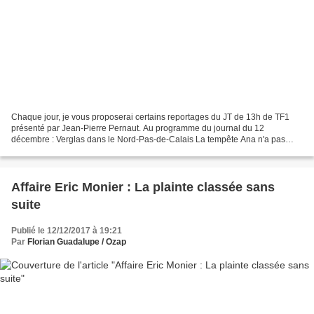
Chaque jour, je vous proposerai certains reportages du JT de 13h de TF1
présenté par Jean-Pierre Pernaut. Au programme du journal du 12
décembre : Verglas dans le Nord-Pas-de-Calais La tempête Ana n'a pas
manqué de passer par le Nord-Pas-de-Calais. Après...
Affaire Eric Monier : La plainte classée sans
suite
Publié le 12/12/2017 à 19:21
Par
Florian Guadalupe / Ozap