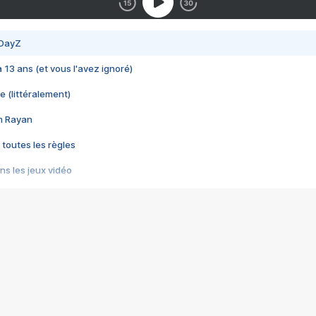
 DayZ
 a 13 ans (et vous l'avez ignoré)
e (littéralement)
im Rayan
 toutes les règles
s les jeux vidéo
us choquant de Rockstar ? - Le scandale BULLY
e plus moche de Steam
du RÊVE tourne au CAUCHEMAR
pendant 8 heures
it… à tort