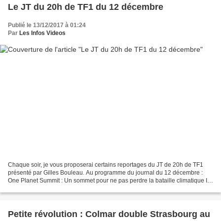
Le JT du 20h de TF1 du 12 décembre
Publié le 13/12/2017 à 01:24
Par
Les Infos Videos
Chaque soir, je vous proposerai certains reportages du JT de 20h de TF1
présenté par Gilles Bouleau. Au programme du journal du 12 décembre :
One Planet Summit : Un sommet pour ne pas perdre la bataille climatique Il y
a deux ans jour pour jour, 195 pays...
Petite révolution : Colmar double Strasbourg au