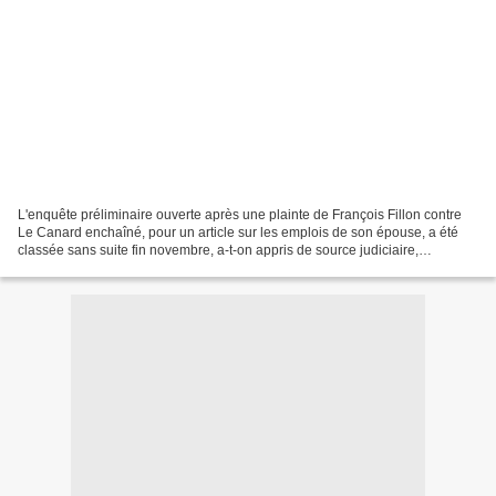
L'enquête préliminaire ouverte après une plainte de François Fillon contre
Le Canard enchaîné, pour un article sur les emplois de son épouse, a été
classée sans suite fin novembre, a-t-on appris de source judiciaire,
confirmant l'annonce de l'hebdomadaire...