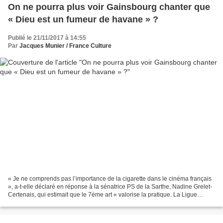
On ne pourra plus voir Gainsbourg chanter que
« Dieu est un fumeur de havane » ?
Publié le 21/11/2017 à 14:55
Par
Jacques Munier / France Culture
« Je ne comprends pas l’importance de la cigarette dans le cinéma français
», a-t-elle déclaré en réponse à la sénatrice PS de la Sarthe, Nadine Grelet-
Certenais, qui estimait que le 7ème art « valorise la pratique. La Ligue
contre le cancer – ajoutait...