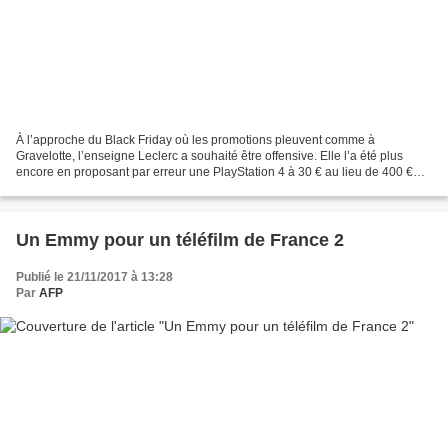
À l’approche du Black Friday où les promotions pleuvent comme à
Gravelotte, l’enseigne Leclerc a souhaité être offensive. Elle l’a été plus
encore en proposant par erreur une PlayStation 4 à 30 € au lieu de 400 €
habituellement. Mais Leclerc n'entend...
Un Emmy pour un téléfilm de France 2
Publié le 21/11/2017 à 13:28
Par
AFP