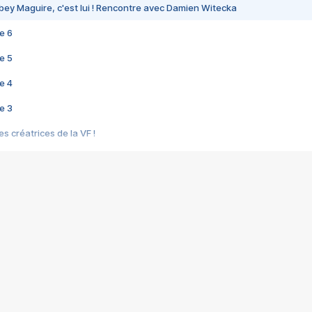
bey Maguire, c'est lui ! Rencontre avec Damien Witecka
e 6
e 5
e 4
e 3
s créatrices de la VF !
e 2
e 1
e Mektoub My Love arrive enfin ! Rencontre avec Shaïn Boumedine et Sal
i : après Toni en famille
elle réalise le bouleversant Dites lui que je l'aime
ais ! Rencontre autour de Vie privée de Rebecca Zlotowski
 de Marguerite, Grave... Rencontre avec Ella Rumpf