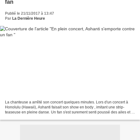
fan
Publié le 21/11/2017 à 13:47
Par
La Dernière Heure
La chanteuse a arrêté son concert quelques minutes. Lors d'un concert à
Honolulu (Hawaii), Ashanti faisait son show en body , imitant une strip-
teaseuse en pleine danse. Un fan s'est surement senti poussé des ailes et a
lancé deux liasses de billets....