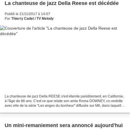
La chanteuse de jazz Della Reese est décédée
Publié le 21/11/2017 à 14:07
Par
Thierry Cadet / TV Melody
La chanteuse de jazz Della REESE s'est éteinte paisiblement, en Californie,
à l'âge de 86 ans. C'est ce que relate son amie Roma DOWNEY, co-vedette
avec elle de la série "Les anges du bonheur" diffusée sur M6, dans laquelle
Della REESE, par ailleurs comédienne,...
Un mini-remaniement sera annoncé aujourd'hui