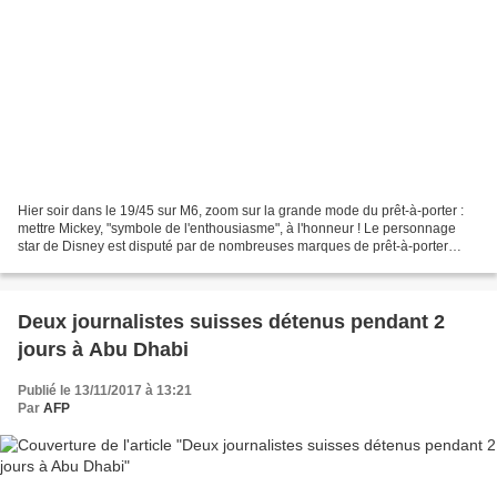
Hier soir dans le 19/45 sur M6, zoom sur la grande mode du prêt-à-porter :
mettre Mickey, "symbole de l'enthousiasme", à l'honneur ! Le personnage
star de Disney est disputé par de nombreuses marques de prêt-à-porter
"pour les petits et les grands", qui...
Deux journalistes suisses détenus pendant 2
jours à Abu Dhabi
Publié le 13/11/2017 à 13:21
Par
AFP