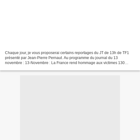
Chaque jour, je vous proposerai certains reportages du JT de 13h de TF1
présenté par Jean-Pierre Pernaut. Au programme du journal du 13
novembre : 13-Novembre : La France rend hommage aux victimes 130
ballons ont été lâchés dans le ciel de Paris pour...