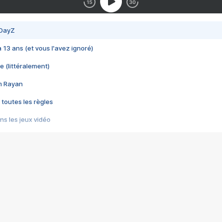
 DayZ
 a 13 ans (et vous l'avez ignoré)
e (littéralement)
im Rayan
 toutes les règles
s les jeux vidéo
us choquant de Rockstar ? - Le scandale BULLY
e plus moche de Steam
du RÊVE tourne au CAUCHEMAR
pendant 8 heures
it… à tort